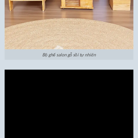
Bộ ghế salon gỗ sồi tự nhiên