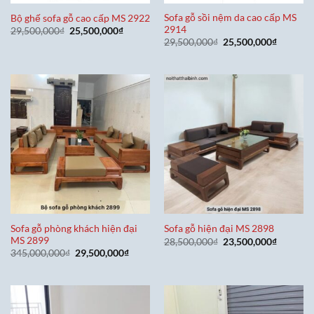
Sofa gỗ sồi nệm da cao cấp MS
Bộ ghế sofa gỗ cao cấp MS 2922
2914
Giá
Giá
29,500,000
₫
25,500,000
₫
gốc
hiện
Giá
Giá
29,500,000
₫
25,500,000
₫
là:
tại
gốc
hiện
29,500,000₫.
là:
là:
tại
25,500,000₫.
29,500,000₫.
là:
25,500,0
Sofa gỗ phòng khách hiện đại
Sofa gỗ hiện đại MS 2898
MS 2899
Giá
Giá
28,500,000
₫
23,500,000
₫
gốc
hiện
Giá
Giá
345,000,000
₫
29,500,000
₫
là:
tại
gốc
hiện
28,500,000₫.
là:
là:
tại
23,500,0
345,000,000₫.
là:
29,500,000₫.