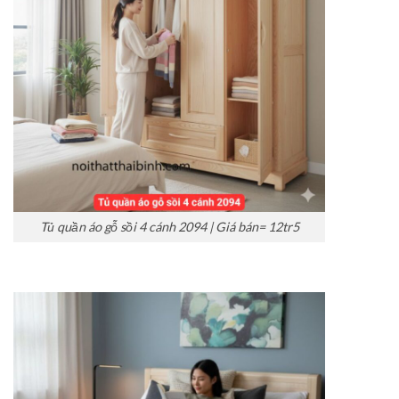
Tủ quần áo gỗ sồi 4 cánh 2094 | Giá bán= 12tr5