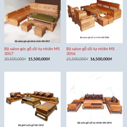
Bộ salon góc gỗ sồi tự nhiên MS
Bộ salon gỗ sồi tự nhiên MS
3057
3056
Giá
Giá
Giá
Giá
20,500,000
₫
15,500,000
₫
21,500,000
₫
16,500,000
₫
gốc
hiện
gốc
hiện
là:
tại
là:
tại
20,500,000₫.
là:
21,500,000₫.
là:
15,500,000₫.
16,500,0