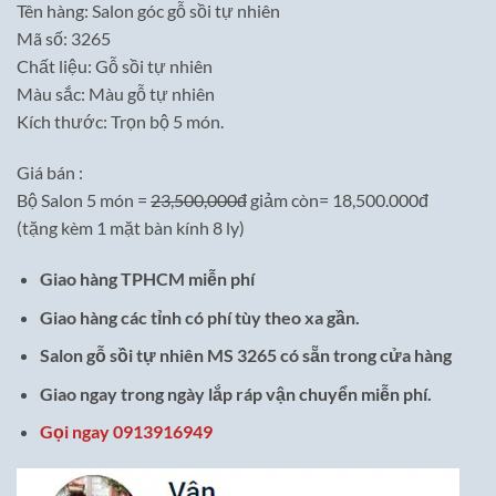
Tên hàng: Salon góc gỗ sồi tự nhiên
là:
tại
Mã số: 3265
23,500,000₫.
là:
Chất liệu: Gỗ sồi tự nhiên
18,500,000₫.
Màu sắc: Màu gỗ tự nhiên
Kích thước: Trọn bộ 5 món.
Giá bán :
Bộ Salon 5 món =
23,500,000đ
giảm còn= 18,500.000đ
(tặng kèm 1 mặt bàn kính 8 ly)
Giao hàng TPHCM miễn phí
Giao hàng các tỉnh có phí tùy theo xa gần.
Salon gỗ sồi tự nhiên MS 3265 có sẵn trong cửa hàng
Giao ngay trong ngày lắp ráp vận chuyển miễn phí.
Gọi ngay 0913916949