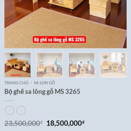
TRANG CHỦ
/
SA LON GỖ
Bộ ghế sa lông gỗ MS 3265
Giá
Giá
23,500,000
18,500,000
₫
₫
gốc
hiện