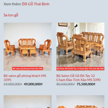
Xem thêm:
Đồ Gỗ Thái Bình
Sa lon gỗ
Bộ salon gỗ phòng khách MS
Bộ Salon Gỗ Gõ Đỏ Tay 12
3395
Chạm Đào Tinh Xảo MS 3390
Giá
Giá
Giá
Giá
59,000,000
₫
49,000,000
₫
80,500,000
₫
75,500,000
₫
gốc
hiện
gốc
hiện
là:
tại
là:
tại
59,000,000₫.
là:
80,500,000₫.
là:
49,000,000₫.
75,500,0