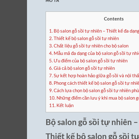
MÔ TẢ
Contents
1.
Bộ salon gỗ sồi tự nhiên – Thiết kế đa dạn
2.
Thiết kế bộ salon gỗ sồi tự nhiên
3.
Chất liệu gỗ sồi tự nhiên cho bộ salon
4.
Mẫu mã đa dạng của bộ salon gỗ sồi tự nh
5.
Ưu điểm của bộ salon gỗ sồi tự nhiên
6.
Giá cả bộ salon gỗ sồi tự nhiên
7.
Sự kết hợp hoàn hảo giữa gỗ sồi và nội thấ
8.
Phong cách thiết kế bộ salon gỗ sồi tự nhi
9.
Cách lựa chọn bộ salon gỗ sồi tự nhiên ph
10.
Những điểm cần lưu ý khi mua bộ salon gỗ
11.
Kết luận
Bộ salon gỗ sồi tự nhiên 
Thiết kế bộ salon gỗ sồi t