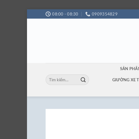
Bỏ
08:00 - 08:30
0909354829
qua
nội
dung
SẢN PH
Tìm
GIƯỜNG XE 
kiếm: