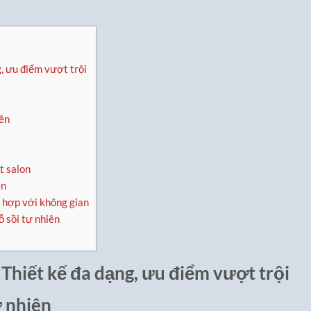
g, ưu điểm vượt trội
iên
t salon
ên
ù hợp với không gian
 sồi tự nhiên
– Thiết kế đa dạng, ưu điểm vượt trội
ự nhiên