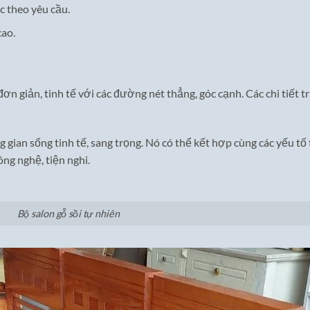
c theo yêu cầu.
cao.
ơn giản, tinh tế với các đường nét thẳng, góc cạnh. Các chi tiết tra
gian sống tinh tế, sang trọng. Nó có thể kết hợp cùng các yếu tố 
ng nghệ, tiện nghi.
Bộ salon gỗ sồi tự nhiên