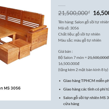
Giá
21,500,000
16,50
₫
gốc
Tên hàng: Salon gỗ sồi tự nhiê
là:
Mã số: 3056
21,50
Chất liệu: gỗ sồi tự nhiên
Màu sắc: màu gỗ tự nhiên
Giá bán :
Bộ Salon 7 món =
21,500,000đ
16,500.000đ
(tặng kèm 2 mặt bàn kính 8 ly)
Giao hàng TPHCM miễn ph
Giao hàng các tỉnh có phí t
Salon gỗ sồi tự nhiên MS 3
cửa hàng