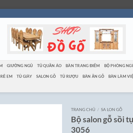
ẨM
GIƯỜNG NGỦ
TỦ QUẦN ÁO
BÀN TRANG ĐIỂM
BỘ PHÒNG NG
TRẺ EM
TỦ GIÀY
SALON GỖ
TỦ RƯỢU
BÀN ĂN GỖ
BÀN LÀM VI
TRANG CHỦ
/
SA LON GỖ
Bộ salon gỗ sồi t
3056