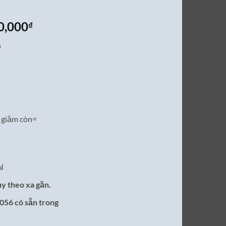
Giá
0,000
₫
hiện
n
tại
0,000₫.
là:
16,500,000₫.
giảm còn=
í
ùy theo xa gần.
056 có sẵn trong