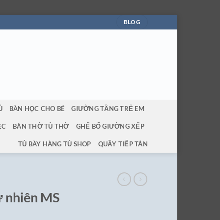
BLOG
Ủ
BÀN HỌC CHO BÉ
GIƯỜNG TẦNG TRẺ EM
ỆC
BÀN THỜ TỦ THỜ
GHẾ BỐ GIƯỜNG XẾP
TỦ BÀY HÀNG TỦ SHOP
QUẦY TIẾP TÂN
ự nhiên MS