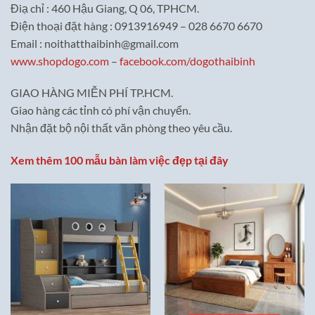
Điạ chỉ : 460 Hậu Giang, Q 06, TPHCM.
Điện thoại đặt hàng : 0913916949 – 028 6670 6670
Email : noithatthaibinh@gmail.com
www.shopdogo.com
–
facebook.com/dogothaibinh
GIAO HÀNG MIỄN PHÍ TP.HCM.
Giao hàng các tỉnh có phí vận chuyển.
Nhận đặt bộ nội thất văn phòng theo yêu cầu.
Xem thêm 100 mẫu bàn làm việc đẹp tại đây