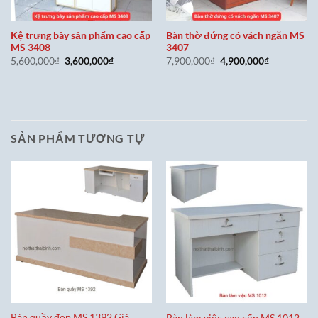
Kệ trưng bày sản phẩm cao cấp
Bàn thờ đứng có vách ngăn MS
MS 3408
3407
Giá
Giá
Giá
Giá
5,600,000
₫
3,600,000
₫
7,900,000
₫
4,900,000
₫
gốc
hiện
gốc
hiện
là:
tại
là:
tại
5,600,000₫.
là:
7,900,000₫.
là:
3,600,000₫.
4,900,000₫
SẢN PHẨM TƯƠNG TỰ
Bàn quầy đẹp MS 1392 Giá
Bàn làm việc cao cấp MS 1012