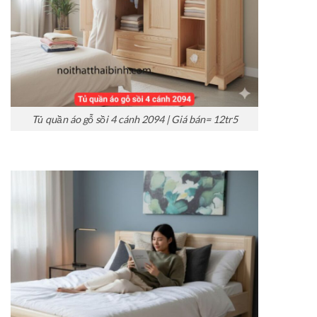
Tủ quần áo gỗ sồi 4 cánh 2094 | Giá bán= 12tr5