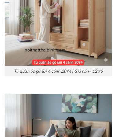
Tủ quần áo gỗ sồi 4 cánh 2094 | Giá bán= 12tr5