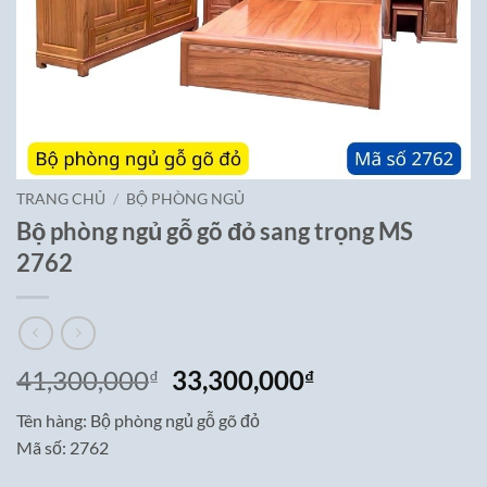
TRANG CHỦ
/
BỘ PHÒNG NGỦ
Bộ phòng ngủ gỗ gõ đỏ sang trọng MS
2762
Giá
Giá
41,300,000
33,300,000
₫
₫
gốc
hiện
Tên hàng: Bộ phòng ngủ gỗ gõ đỏ
là:
tại
Mã số: 2762
41,300,000₫.
là:
33,300,000₫.