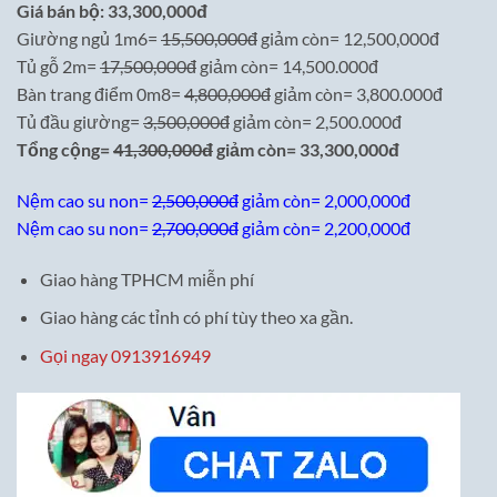
Giá bán bộ: 33,300,000đ
Giường ngủ 1m6=
15,500,000đ
giảm còn= 12,500,000đ
Tủ gỗ 2m=
17,500,000đ
giảm còn= 14,500.000đ
Bàn trang điểm 0m8=
4,800,000đ
giảm còn= 3,800.000đ
Tủ đầu giường=
3,500,000đ
giảm còn= 2,500.000đ
Tổng cộng=
41,300,000đ
giảm còn= 33,300,000đ
Nệm cao su non=
2,500,000đ
giảm còn= 2,000,000đ
Nệm cao su non=
2,700,000đ
giảm còn= 2,200,000đ
Giao hàng TPHCM miễn phí
Giao hàng các tỉnh có phí tùy theo xa gần.
Gọi ngay 0913916949