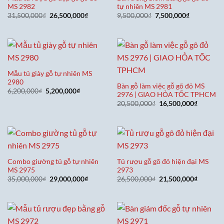
MS 2982
tự nhiên MS 2981
Giá
Giá
Giá
Giá
31,500,000
₫
26,500,000
₫
9,500,000
₫
7,500,000
₫
gốc
hiện
gốc
hiện
là:
tại
là:
tại
31,500,000₫.
là:
9,500,000₫.
là:
26,500,000₫.
7,500,000₫
Mẫu tủ giày gỗ tự nhiên MS
2980
Bàn gỗ làm việc gỗ gõ đỏ MS
Giá
Giá
6,200,000
₫
5,200,000
₫
2976 | GIAO HỎA TỐC TPHCM
gốc
hiện
Giá
Giá
là:
tại
20,500,000
₫
16,500,000
₫
gốc
hiện
6,200,000₫.
là:
là:
tại
5,200,000₫.
20,500,000₫.
là:
16,500,0
Combo giường tủ gỗ tự nhiên
Tủ rượu gỗ gõ đỏ hiện đại MS
MS 2975
2973
Giá
Giá
Giá
Giá
35,000,000
₫
29,000,000
₫
26,500,000
₫
21,500,000
₫
gốc
hiện
gốc
hiện
là:
tại
là:
tại
35,000,000₫.
là:
26,500,000₫.
là:
29,000,000₫.
21,500,0