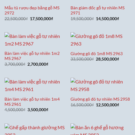
Mẫu tủ rượu đẹp bằng gỗ MS
Bàn giám đốc gỗ tự nhiên MS
2972
2971
Giá
Giá
Giá
Giá
22,500,000
₫
17,500,000
₫
19,500,000
₫
14,500,000
₫
gốc
hiện
gốc
hiện
là:
tại
là:
tại
22,500,000₫.
là:
19,500,000₫.
là:
17,500,000₫.
14,500,0
Bàn làm việc gỗ tự nhiên 1m2
Giường gõ đỏ 1m8 MS 2963
MS 2967
Giá
Giá
33,500,000
₫
28,500,000
₫
gốc
hiện
Giá
Giá
3,700,000
₫
2,700,000
₫
là:
tại
gốc
hiện
33,500,000₫.
là:
là:
tại
28,500,0
3,700,000₫.
là:
2,700,000₫.
Bàn làm việc gỗ tự nhiên 1m4
Giường gõ đỏ tự nhiên MS 2958
MS 2961
Giá
Giá
16,500,000
₫
12,500,000
₫
gốc
hiện
Giá
Giá
4,500,000
₫
3,500,000
₫
là:
tại
gốc
hiện
16,500,000₫.
là:
là:
tại
12,500,0
4,500,000₫.
là:
3,500,000₫.