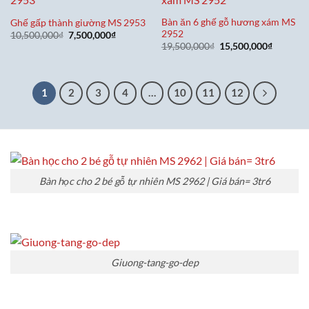
Bàn ăn 6 ghế gỗ hương xám MS
Ghế gấp thành giường MS 2953
2952
Giá
Giá
10,500,000
₫
7,500,000
₫
gốc
hiện
Giá
Giá
19,500,000
₫
15,500,000
₫
là:
tại
gốc
hiện
10,500,000₫.
là:
là:
tại
7,500,000₫.
19,500,000₫.
là:
15,500,0
1
2
3
4
…
10
11
12
Bàn học cho 2 bé gỗ tự nhiên MS 2962 | Giá bán= 3tr6
Giuong-tang-go-dep