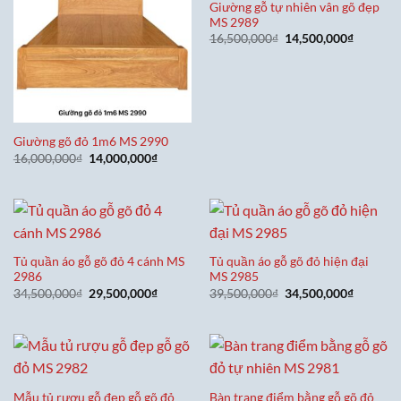
Giường gỗ tự nhiên vân gõ đẹp
MS 2989
Giá
Giá
16,500,000
₫
14,500,000
₫
gốc
hiện
là:
tại
16,500,000₫.
là:
14,500,0
Giường gõ đỏ 1m6 MS 2990
Giá
Giá
16,000,000
₫
14,000,000
₫
gốc
hiện
là:
tại
16,000,000₫.
là:
14,000,000₫.
Tủ quần áo gỗ gõ đỏ 4 cánh MS
Tủ quần áo gỗ gõ đỏ hiện đại
2986
MS 2985
Giá
Giá
Giá
Giá
34,500,000
₫
29,500,000
₫
39,500,000
₫
34,500,000
₫
gốc
hiện
gốc
hiện
là:
tại
là:
tại
34,500,000₫.
là:
39,500,000₫.
là:
29,500,000₫.
34,500,0
Mẫu tủ rượu gỗ đẹp gỗ gõ đỏ
Bàn trang điểm bằng gỗ gõ đỏ