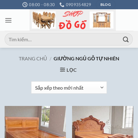
Bỏ
08:00 - 08:30
0909354829
BLOG
qua
nội
dung
Tìm
kiếm:
TRANG CHỦ
/
GIƯỜNG NGỦ GỖ TỰ NHIÊN
LỌC