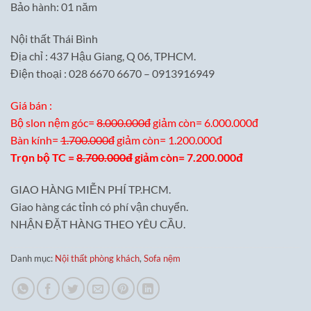
Bảo hành: 01 năm
Nội thất Thái Bình
Địa chỉ : 437 Hậu Giang, Q 06, TPHCM.
Điện thoại : 028 6670 6670 – 0913916949
Giá bán :
Bộ slon nệm góc=
8.000.000đ
giảm còn= 6.000.000đ
Bàn kính=
1.700.000đ
giảm còn= 1.200.000đ
Trọn bộ TC =
8.700.000đ
giảm còn= 7.200.000đ
GIAO HÀNG MIỄN PHÍ TP.HCM.
Giao hàng các tỉnh có phí vận chuyển.
NHẬN ĐẶT HÀNG THEO YÊU CẦU.
Danh mục:
Nội thất phòng khách
,
Sofa nệm