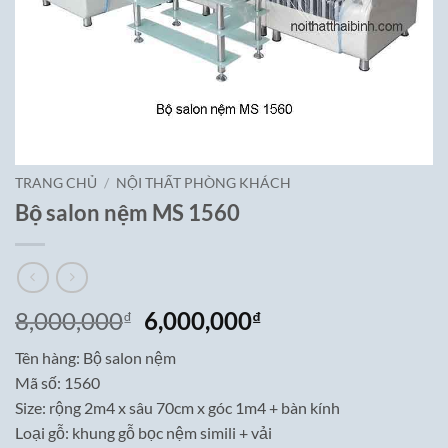
TRANG CHỦ
/
NỘI THẤT PHÒNG KHÁCH
Bộ salon nệm MS 1560
Giá
Giá
8,000,000
6,000,000
₫
₫
gốc
hiện
Tên hàng: Bộ salon nệm
là:
tại
Mã số: 1560
8,000,000₫.
là:
Size: rộng 2m4 x sâu 70cm x góc 1m4 + bàn kính
6,000,000₫.
Loại gỗ: khung gỗ bọc nệm simili + vải