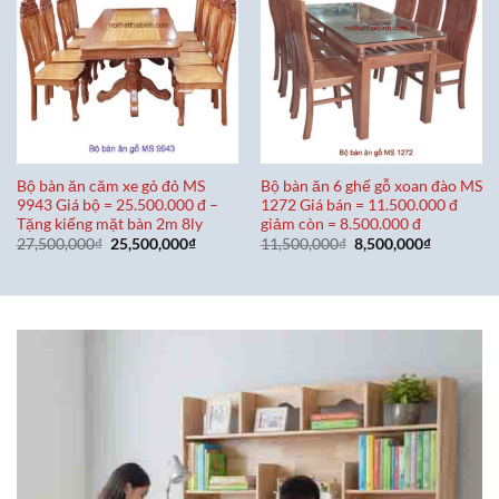
Bộ bàn ăn căm xe gỏ đỏ MS
Bộ bàn ăn 6 ghế gỗ xoan đào MS
9943 Giá bộ = 25.500.000 đ –
1272 Giá bán = 11.500.000 đ
Tặng kiếng mặt bàn 2m 8ly
giảm còn = 8.500.000 đ
Giá
Giá
Giá
Giá
27,500,000
₫
25,500,000
₫
11,500,000
₫
8,500,000
₫
gốc
hiện
gốc
hiện
là:
tại
là:
tại
27,500,000₫.
là:
11,500,000₫.
là:
25,500,000₫.
8,500,000