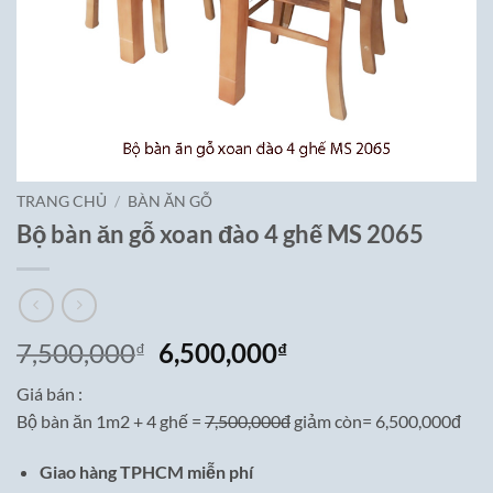
TRANG CHỦ
/
BÀN ĂN GỖ
Bộ bàn ăn gỗ xoan đào 4 ghế MS 2065
Giá
Giá
7,500,000
6,500,000
₫
₫
gốc
hiện
Giá bán :
là:
tại
Bộ bàn ăn 1m2 + 4 ghế =
7,500,000đ
giảm còn= 6,500,000đ
7,500,000₫.
là:
6,500,000₫.
Giao hàng TPHCM miễn phí