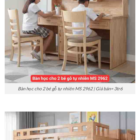
Bàn học cho 2 bé gỗ tự nhiên MS 2962 | Giá bán= 3tr6