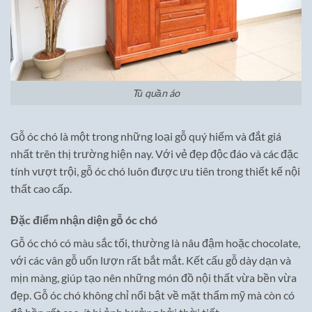
Tủ quần áo
Gỗ óc chó là một trong những loại gỗ quý hiếm và đắt giá
nhất trên thị trường hiện nay. Với vẻ đẹp độc đáo và các đặc
tính vượt trội, gỗ óc chó luôn được ưu tiên trong thiết kế nội
thất cao cấp.
Đặc điểm nhận diện gỗ óc chó
Gỗ óc chó có màu sắc tối, thường là nâu đậm hoặc chocolate,
với các vân gỗ uốn lượn rất bắt mắt. Kết cấu gỗ dày dạn và
mịn màng, giúp tạo nên những món đồ nội thất vừa bền vừa
đẹp. Gỗ óc chó không chỉ nổi bật về mặt thẩm mỹ mà còn có