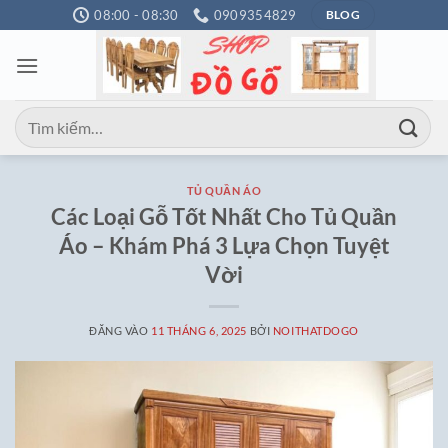
Bỏ
08:00 - 08:30
0909354829
BLOG
qua
nội
dung
Tìm
kiếm:
TỦ QUẦN ÁO
Các Loại Gỗ Tốt Nhất Cho Tủ Quần
Áo – Khám Phá 3 Lựa Chọn Tuyệt
Vời
ĐĂNG VÀO
11 THÁNG 6, 2025
BỞI
NOITHATDOGO