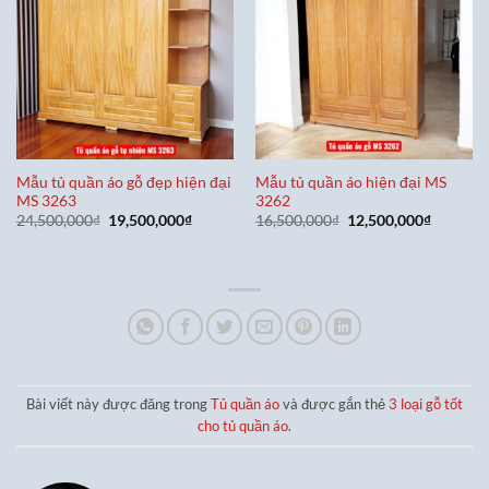
Mẫu tủ quần áo gỗ đẹp hiện đại
Mẫu tủ quần áo hiện đại MS
MS 3263
3262
Giá
Giá
Giá
Giá
24,500,000
₫
19,500,000
₫
16,500,000
₫
12,500,000
₫
gốc
hiện
gốc
hiện
là:
tại
là:
tại
24,500,000₫.
là:
16,500,000₫.
là:
19,500,000₫.
12,500,0
Bài viết này được đăng trong
Tủ quần áo
và được gắn thẻ
3 loại gỗ tốt
cho tủ quần áo
.