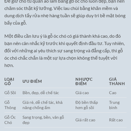
Để giữ cho tủ quần áo làm bằng gỗ óc chó luôn đẹp, bạn nên
chăm sóc thật kỹ lưỡng. Việc lau chùi bằng khăn mềm và
dung dịch tẩy rửa nhẹ hàng tuần sẽ giúp duy trì bề mặt bóng
bẩy của gỗ.
Một điều cần lưu ý là gỗ óc chó có giá thành khá cao, do đó
bạn nên cân nhắc kỹ trước khi quyết định đầu tư. Tuy nhiên,
đối với những ai yêu thích sự sang trọng và đẳng cấp, thì gỗ
óc chó chắc chắn là một sự lựa chọn không thể tuyệt vời
hơn.
LOẠI
NHƯỢC
GIÁ
ƯU ĐIỂM
GỖ
ĐIỂM
THÀNH
Gỗ Sồi
Bền, đẹp, dễ chế tác
Giá cao
Cao
Gỗ
Giá rẻ, dễ chế tác, khả
Độ bền thấp
Trung
Thông
năng chống ẩm
hơn gỗ sồi
bình
Gỗ Óc
Sang trọng, bền, vân gỗ
Giá rất cao
Rất cao
Chó
đẹp