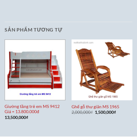
SẢN PHẨM TƯƠNG TỰ
Giường tầng trẻ em MS 9412
Ghế gỗ thư giãn MS 1965
Giá = 13.800.000đ
Giá
Giá
2,000,000
₫
1,500,000
₫
gốc
hiện
13,500,000
₫
là:
tại
2,000,000₫.
là:
1,500,000₫