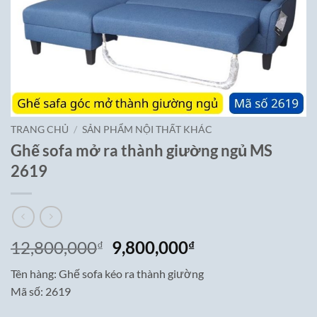
TRANG CHỦ
/
SẢN PHẨM NỘI THẤT KHÁC
Ghế sofa mở ra thành giường ngủ MS
2619
Giá
Giá
12,800,000
9,800,000
₫
₫
gốc
hiện
Tên hàng: Ghế sofa kéo ra thành giường
là:
tại
Mã số: 2619
12,800,000₫.
là:
9,800,000₫.