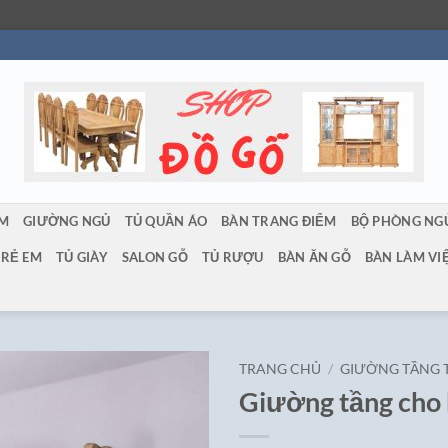
ẨM
GIƯỜNG NGỦ
TỦ QUẦN ÁO
BÀN TRANG ĐIỂM
BỘ PHÒNG NG
TRẺ EM
TỦ GIÀY
SALON GỖ
TỦ RƯỢU
BÀN ĂN GỖ
BÀN LÀM VI
TRANG CHỦ
/
GIƯỜNG TẦNG 
Giường tầng cho