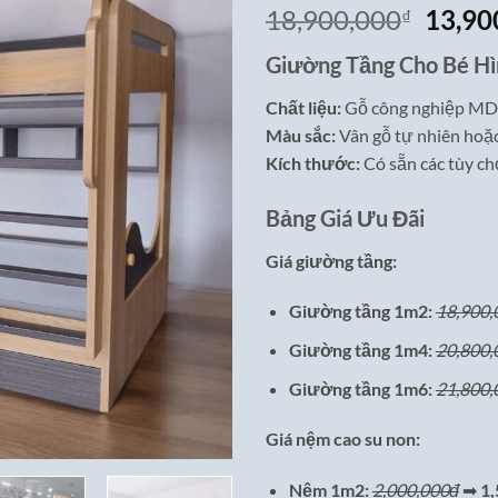
Giá
18,900,000
13,90
₫
gốc
Giường Tầng Cho Bé Hì
là:
18,90
Chất liệu:
Gỗ công nghiệp MDF 
Màu sắc:
Vân gỗ tự nhiên hoặc
Kích thước:
Có sẵn các tùy c
Bảng Giá Ưu Đãi
Giá giường tầng:
Giường tầng 1m2:
18,900,
Giường tầng 1m4:
20,800,
Giường tầng 1m6:
21,800,
Giá nệm cao su non:
Nệm 1m2:
2,000,000đ
➡
1,