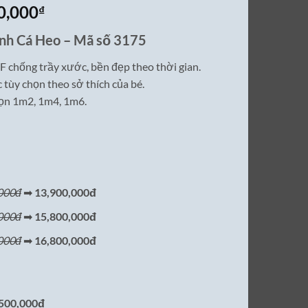
Giá
0,000
₫
hiện
nh Cá Heo – Mã số 3175
tại
0,000₫.
là:
chống trầy xước, bền đẹp theo thời gian.
13,900,000₫.
 tùy chọn theo sở thích của bé.
họn 1m2, 1m4, 1m6.
000đ
➡
13,900,000đ
000đ
➡
15,800,000đ
000đ
➡
16,800,000đ
500,000đ