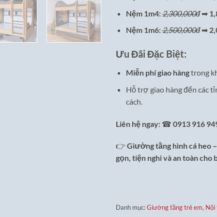
Nệm 1m4:
2,300,000đ
➡
1,
Nệm 1m6:
2,500,000đ
➡
2,
Ưu Đãi Đặc Biệt:
Miễn phí giao hàng
trong k
Hỗ trợ giao hàng đến các tỉ
cách.
Liên hệ ngay:
☎
0913 916 94
👉
Giường tầng hình cá heo 
gọn, tiện nghi và an toàn cho 
Danh mục:
Giường tầng trẻ em
,
Nội 