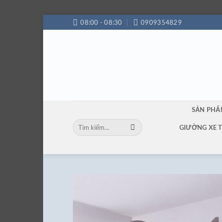
Bỏ
08:00 - 08:30
0909354829
qua
nội
dung
SẢN PH
Tìm
GIƯỜNG XE 
kiếm: