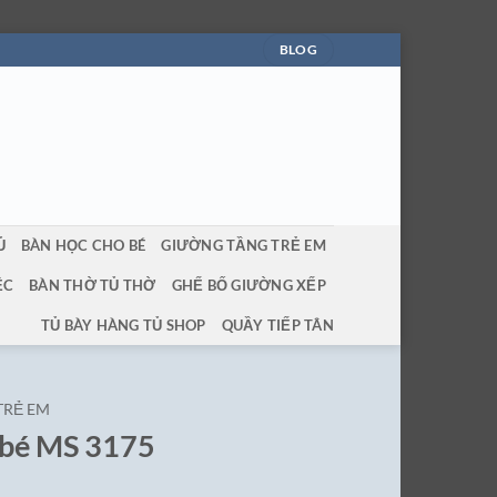
BLOG
Ủ
BÀN HỌC CHO BÉ
GIƯỜNG TẦNG TRẺ EM
ỆC
BÀN THỜ TỦ THỜ
GHẾ BỐ GIƯỜNG XẾP
TỦ BÀY HÀNG TỦ SHOP
QUẦY TIẾP TÂN
TRẺ EM
 bé MS 3175