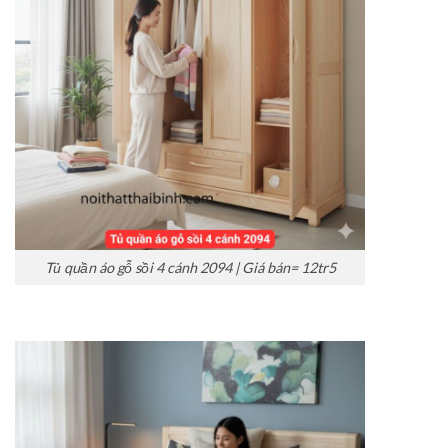
Tủ quần áo gỗ sồi 4 cánh 2094 | Giá bán= 12tr5