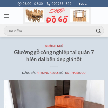
Bỏ
08:00 - 08:30
0909354829
BLOG
qua
nội
dung
Tìm
kiếm:
GIƯỜNG NGỦ
Giường gỗ công nghiệp tại quận 7
hiện đại bền đẹp giá tốt
ĐĂNG VÀO
4 THÁNG 4, 2025
BỞI
NOITHATDOGO