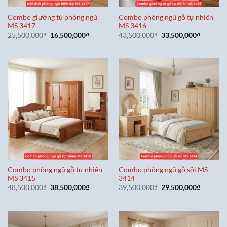
Combo giường tủ phòng ngủ
Combo phòng ngủ gỗ tự nhiên
MS 3417
MS 3416
Giá
Giá
Giá
Giá
25,500,000
₫
16,500,000
₫
43,500,000
₫
33,500,000
₫
gốc
hiện
gốc
hiện
là:
tại
là:
tại
25,500,000₫.
là:
43,500,000₫.
là:
16,500,000₫.
33,500,0
Combo phòng ngủ gỗ tự nhiên
Combo phòng ngủ gỗ sồi MS
MS 3415
3414
Giá
Giá
Giá
Giá
48,500,000
₫
38,500,000
₫
39,500,000
₫
29,500,000
₫
gốc
hiện
gốc
hiện
là:
tại
là:
tại
48,500,000₫.
là:
39,500,000₫.
là:
38,500,000₫.
29,500,0