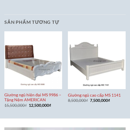
SẢN PHẨM TƯƠNG TỰ
Giường ngủ hiện đại MS 9986 –
Giường ngủ cao cấp MS 1141
Tặng Nệm AMERICAN
Giá
Giá
8,500,000
₫
7,500,000
₫
gốc
hiện
Giá
Giá
15,500,000
₫
12,500,000
₫
là:
tại
gốc
hiện
8,500,000₫.
là:
là:
tại
7,500,000₫
15,500,000₫.
là:
12,500,000₫.