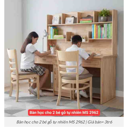
Bàn học cho 2 bé gỗ tự nhiên MS 2962 | Giá bán= 3tr6