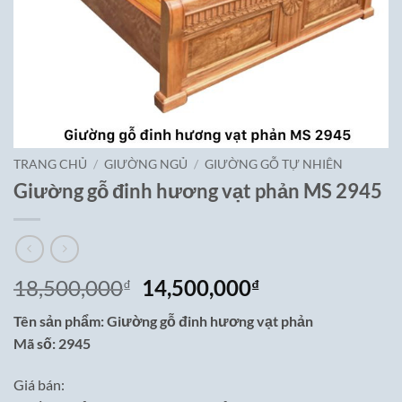
TRANG CHỦ
/
GIƯỜNG NGỦ
/
GIƯỜNG GỖ TỰ NHIÊN
Giường gỗ đinh hương vạt phản MS 2945
Giá
Giá
18,500,000
14,500,000
₫
₫
gốc
hiện
Tên sản phẩm: Giường gỗ đinh hương vạt phản
là:
tại
Mã số: 2945
18,500,000₫.
là:
14,500,000₫.
Giá bán: