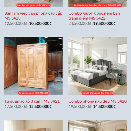
Bàn làm việc văn phòng cao cấp
Combo giường bọc nệm bàn
MS 3423
trang điểm MS 3422
Giá
Giá
Giá
Giá
12,500,000
₫
10,500,000
₫
24,500,000
₫
19,500,000
₫
gốc
hiện
gốc
hiện
là:
tại
là:
tại
12,500,000₫.
là:
24,500,000₫.
là:
10,500,000₫.
19,500,0
Tủ quần áo gỗ 3 cánh MS 3421
Combo phòng ngủ đẹp MS 3420
Giá
Giá
Giá
Giá
17,500,000
₫
12,500,000
₫
19,500,000
₫
14,500,000
₫
gốc
hiện
gốc
hiện
là:
tại
là:
tại
17,500,000₫.
là:
19,500,000₫.
là:
12,500,000₫.
14,500,0