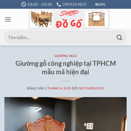
Bỏ
08:00 - 08:30
0909354829
BLOG
qua
nội
dung
Tìm
kiếm:
GIƯỜNG NGỦ
Giường gỗ công nghiệp tại TPHCM
mẫu mã hiện đại
ĐĂNG VÀO
2 THÁNG 4, 2025
BỞI
NOITHATDOGO