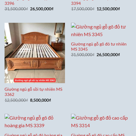
3396
3394
Giá
Giá
Giá
Giá
31,500,000
₫
26,500,000
₫
17,500,000
₫
12,500,000
₫
gốc
hiện
gốc
hiện
là:
tại
là:
tại
31,500,000₫.
là:
17,500,000₫.
là:
26,500,000₫.
12,500,0
Giường ngủ gỗ gõ đỏ tư nhiên
MS 3345
Giá
Giá
31,500,000
₫
26,500,000
₫
gốc
hiện
là:
tại
31,500,000₫.
là:
26,500,0
Giường ngủ gỗ sồi tự nhiên MS
3362
Giá
Giá
12,500,000
₫
8,500,000
₫
gốc
hiện
là:
tại
12,500,000₫.
là:
8,500,000₫.
Giường ngủ gỗ gõ đỏ hoàng gia
Giường gỗ gõ đỏ cao cấp MS