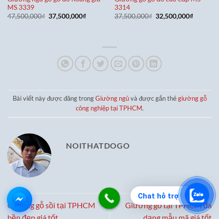
MS 3339
3314
Giá
Giá
Giá
Giá
47,500,000
₫
37,500,000
₫
37,500,000
₫
32,500,000
₫
gốc
hiện
gốc
hiện
là:
tại
là:
tại
47,500,000₫.
là:
37,500,000₫.
là:
37,500,000₫.
32,500,0
Bài viết này được đăng trong
Giường ngủ
và được gắn thẻ
giường gỗ
công nghiệp tại TPHCM
.
NOITHATDOGO
Chat hỗ trợ
Giường gỗ sồi tại TPHCM
Giường gỗ tại TPHCM đa
bền đẹp giá tốt
dạng mẫu mã giá tốt