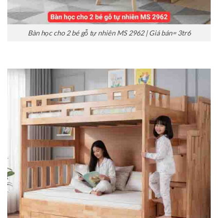
Bàn học cho 2 bé gỗ tự nhiên MS 2962 | Giá bán= 3tr6