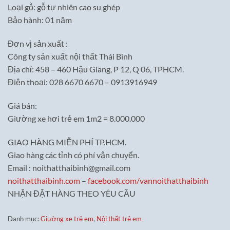
Loại gỗ: gỗ tự nhiên cao su ghép
Bảo hành: 01 năm
Đơn vị sản xuất :
Công ty sản xuất nội thất Thái Bình
Địa chỉ: 458 – 460 Hậu Giang, P 12, Q 06, TPHCM.
Điện thoại: 028 6670 6670 – 0913916949
Giá bán:
Giường xe hơi trẻ em 1m2 = 8.000.000
GIAO HÀNG MIỄN PHÍ TP.HCM.
Giao hàng các tỉnh có phí vận chuyển.
Email : noithatthaibinh@gmail.com
noithatthaibinh.com
–
facebook.com/vannoithatthaibinh
NHẬN ĐẶT HÀNG THEO YÊU CẦU
Danh mục:
Giường xe trẻ em
,
Nội thất trẻ em