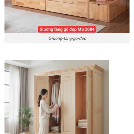
Giuong-tang-go-dep