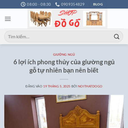
Bỏ
08:00 - 08:30
0909354829
BLOG
qua
nội
dung
Tìm
kiếm:
GIƯỜNG NGỦ
6 lợi ích phong thủy của giường ngủ
gỗ tự nhiên bạn nên biết
ĐĂNG VÀO
19 THÁNG 5, 2025
BỞI
NOITHATDOGO