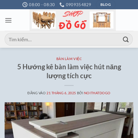
Bỏ
08:00 - 08:30
0909354829
BLOG
qua
nội
dung
Tìm
kiếm:
BÀN LÀM VIỆC
5 Hướng kê bàn làm việc hút năng
lượng tích cực
ĐĂNG VÀO
21 THÁNG 6, 2025
BỞI
NOITHATDOGO