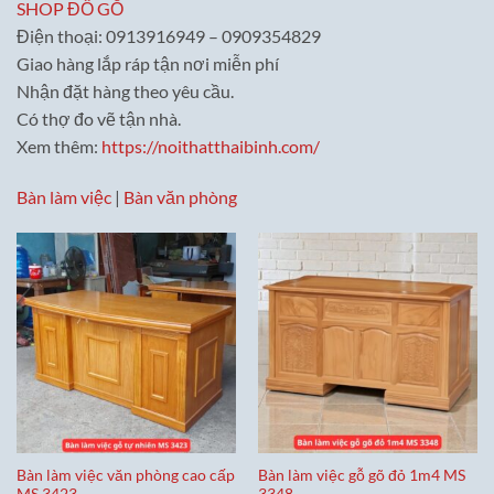
SHOP ĐỒ GỖ
Điện thoại: 0913916949 – 0909354829
Giao hàng lắp ráp tận nơi miễn phí
Nhận đặt hàng theo yêu cầu.
Có thợ đo vẽ tận nhà.
Xem thêm:
https://noithatthaibinh.com/
Bàn làm việc
|
Bàn văn phòng
Bàn làm việc văn phòng cao cấp
Bàn làm việc gỗ gõ đỏ 1m4 MS