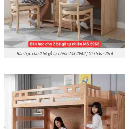
Bàn học cho 2 bé gỗ tự nhiên MS 2962 | Giá bán= 3tr6