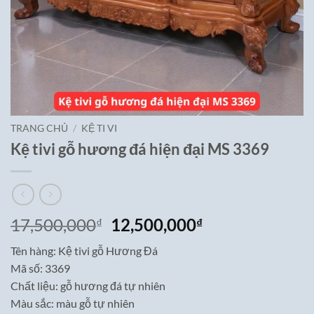
TRANG CHỦ
/
KỆ TI VI
Kệ tivi gỗ hương đá hiện đại MS 3369
Giá
Giá
17,500,000
12,500,000
₫
₫
gốc
hiện
Tên hàng: Kệ tivi gỗ Hương Đá
là:
tại
Mã số: 3369
17,500,000₫.
là:
Chất liệu: gỗ hương đá tự nhiên
12,500,000₫.
Màu sắc: màu gỗ tự nhiên