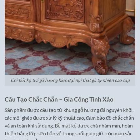
Chi tiết kệ tivi gỗ hương hiện đại nội thất gỗ tự nhiên cao cấp
Cấu Tạo Chắc Chắn – Gia Công Tinh Xảo
Sản phẩm được cấu tạo từ khung gỗ hương đá nguyên khối,
các mối ghép được xử lý kỹ thuật cao, đảm bảo độ chắc chắn
và an toàn khi sử dụng. Bề mặt kệ được chà nhám mịn, hoàn
thiện bằng lớp sơn bảo vệ trong suốt giúp giữ trọn màu sắc