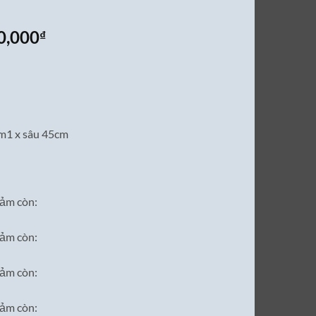
Giá
0,000
₫
hiện
tại
0,000₫.
là:
21,500,000₫.
m1 x sâu 45cm
ảm còn:
ảm còn:
ảm còn:
ảm còn: