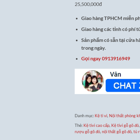
25,500,000đ
Giao hàng TPHCM miễn ph
Giao hàng các tỉnh có phí t
Sản phẩm có sẵn tại cửa h
trong ngày.
Gọi ngay 0913916949
Danh mục:
Kệ ti vi
,
Nội thất phòng k
Thẻ:
Kệ tivi cao cấp
,
Kệ tivi gỗ gõ đỏ
rượu gỗ gõ đỏ
,
nội thất gỗ gõ đỏ
,
tủ 