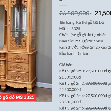
Giá
26,500,000
21,50
₫
gốc
Tên hàng: Kệ tivi gỗ Gõ Đỏ
là:
Mã số: 3325
26,50
Chất liệu: gỗ gõ đỏ tự nhiên
Màu sắc: màu gỗ tự nhiên
Kích thước: Rộng 2m2 x cao 2
Bảo hành: 1 năm
Giá bán:
Kệ tivi gỗ 2m0:
27,500,000đ
gi
21,500,000đ
Kệ tivi gỗ 2m2:
27,500,000đ
gi
22,500,000đ
Kệ tivi gỗ 2m4:
27,500,000đ
gi
23,500,000đ
Kệ tivi gỗ 2m6:
27,500,000đ
gi