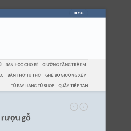
BLOG
Ủ
BÀN HỌC CHO BÉ
GIƯỜNG TẦNG TRẺ EM
ỆC
BÀN THỜ TỦ THỜ
GHẾ BỐ GIƯỜNG XẾP
TỦ BÀY HÀNG TỦ SHOP
QUẦY TIẾP TÂN
ủ rượu gỗ