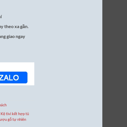
í
ùy theo xa gần.
àng giao ngay
hách
,
Kệ tivi kết hợp tủ
rượu gỗ tự nhiên