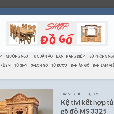
ẨM
GIƯỜNG NGỦ
TỦ QUẦN ÁO
BÀN TRANG ĐIỂM
BỘ PHÒNG NG
TRẺ EM
TỦ GIÀY
SALON GỖ
TỦ RƯỢU
BÀN ĂN GỖ
BÀN LÀM VI
TRANG CHỦ
/
KỆ TI VI
Kệ tivi kết hợp t
gõ đỏ MS 3325