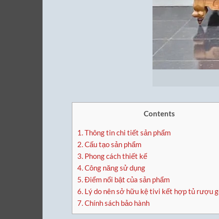
Contents
1.
Thông tin chi tiết sản phẩm
2.
Cấu tạo sản phẩm
3.
Phong cách thiết kế
4.
Công năng sử dụng
5.
Điểm nổi bật của sản phẩm
6.
Lý do nên sở hữu kệ tivi kết hợp tủ rượu g
7.
Chính sách bảo hành