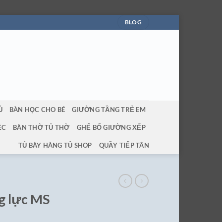
BLOG
Ủ
BÀN HỌC CHO BÉ
GIƯỜNG TẦNG TRẺ EM
ỆC
BÀN THỜ TỦ THỜ
GHẾ BỐ GIƯỜNG XẾP
TỦ BÀY HÀNG TỦ SHOP
QUẦY TIẾP TÂN
ng lực MS