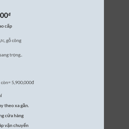
Giá
000
₫
hiện
o cấp
tại
00₫.
là:
ực, gỗ công
5,900,000₫.
ang trọng..
 còn= 5,900,000đ
í
ùy theo xa gần.
ong cửa hàng
ráp vận chuyển