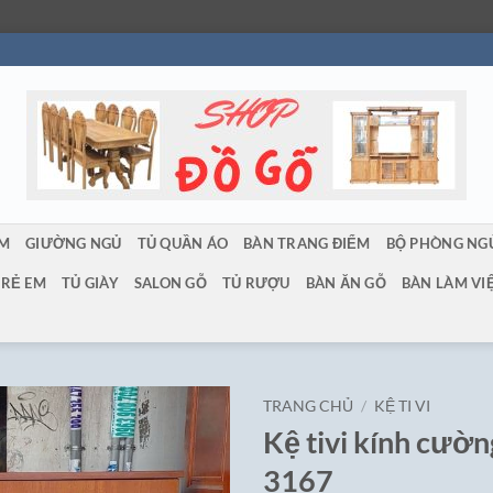
ẨM
GIƯỜNG NGỦ
TỦ QUẦN ÁO
BÀN TRANG ĐIỂM
BỘ PHÒNG NG
TRẺ EM
TỦ GIÀY
SALON GỖ
TỦ RƯỢU
BÀN ĂN GỖ
BÀN LÀM VI
TRANG CHỦ
/
KỆ TI VI
Kệ tivi kính cườ
3167