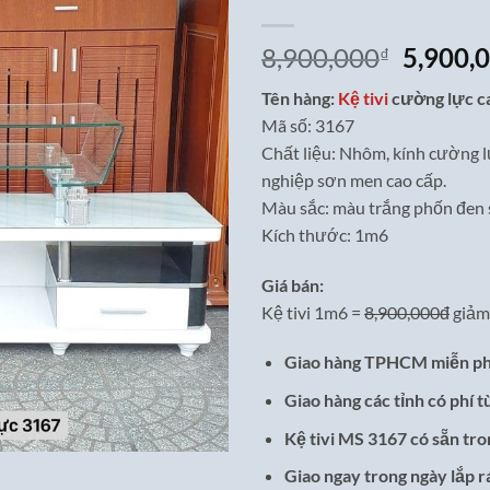
Giá
8,900,000
5,900,
₫
gốc
Tên hàng:
Kệ tivi
cường lực ca
là:
Mã số: 3167
8,900,0
Chất liệu: Nhôm, kính cường l
nghiệp sơn men cao cấp.
Màu sắc: màu trắng phốn đen s
Kích thước: 1m6
Giá bán:
Kệ tivi 1m6 =
8,900,000đ
giảm
Giao hàng TPHCM miễn ph
Giao hàng các tỉnh có phí t
Kệ tivi MS 3167 có sẵn tr
Giao ngay trong ngày lắp 