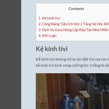
Contents
1.
Kệ kính tivi
2.
Công Năng Tiện Ích Với 2 Tầng Và Hộc Để
3.
Dịch Vụ Giao Hàng Lắp Ráp Tận Nhà Miễn
4.
Kết Luận
Kệ kính tivi
Kệ kính tivi không chỉ là nơi đặt tivi mà còn
kệ kính tivi kính cong cường lực 2 tầng là 