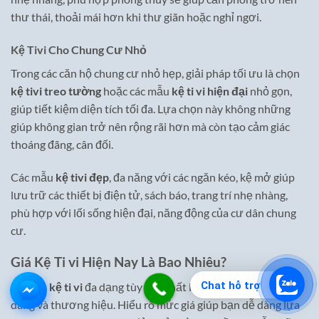
thư thái, thoải mái hơn khi thư giãn hoặc nghỉ ngơi.
Kệ Tivi Cho Chung Cư Nhỏ
Trong các căn hộ chung cư nhỏ hẹp, giải pháp tối ưu là chọn
kệ tivi treo tường
hoặc các mẫu
kệ ti vi hiện đại
nhỏ gọn,
giúp tiết kiệm diện tích tối đa. Lựa chọn này không những
giúp không gian trở nên rộng rãi hơn mà còn tạo cảm giác
thoáng đãng, cân đối.
Các mẫu
kệ tivi đẹp
, đa năng với các ngăn kéo, kệ mở giúp
lưu trữ các thiết bị điện tử, sách báo, trang trí nhẹ nhàng,
phù hợp với lối sống hiện đại, năng động của cư dân chung
cư.
Giá Kệ Ti vi Hiện Nay Là Bao Nhiêu?
Chat hỗ trợ
Giá của
kệ ti vi
đa dạng tùy vào chất liệu, kích thước, kiểu
dáng và thương hiệu. Hiểu rõ mức giá giúp bạn dễ dàng lựa