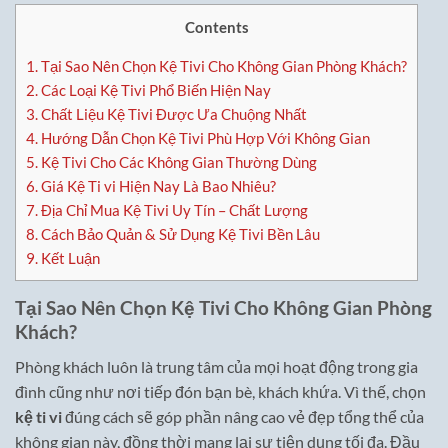
Contents
1.
Tại Sao Nên Chọn Kệ Tivi Cho Không Gian Phòng Khách?
2.
Các Loại Kệ Tivi Phổ Biến Hiện Nay
3.
Chất Liệu Kệ Tivi Được Ưa Chuộng Nhất
4.
Hướng Dẫn Chọn Kệ Tivi Phù Hợp Với Không Gian
5.
Kệ Tivi Cho Các Không Gian Thường Dùng
6.
Giá Kệ Ti vi Hiện Nay Là Bao Nhiêu?
7.
Địa Chỉ Mua Kệ Tivi Uy Tín – Chất Lượng
8.
Cách Bảo Quản & Sử Dụng Kệ Tivi Bền Lâu
9.
Kết Luận
Tại Sao Nên Chọn Kệ Tivi Cho Không Gian Phòng
Khách?
Phòng khách luôn là trung tâm của mọi hoạt động trong gia
đình cũng như nơi tiếp đón bạn bè, khách khứa. Vì thế, chọn
kệ ti vi
đúng cách sẽ góp phần nâng cao vẻ đẹp tổng thể của
không gian này, đồng thời mang lại sự tiện dụng tối đa. Đầu