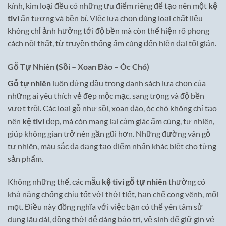
kính, kim loại đều có những ưu điểm riêng để tạo nên một
kệ
tivi
ấn tượng và bền bỉ. Việc lựa chọn đúng loại chất liệu
không chỉ ảnh hưởng tới độ bền mà còn thể hiện rõ phong
cách nội thất, từ truyền thống ấm cúng đến hiện đại tối giản.
Gỗ Tự Nhiên (Sồi – Xoan Đào – Óc Chó)
Gỗ tự nhiên
luôn đứng đầu trong danh sách lựa chọn của
những ai yêu thích vẻ đẹp mộc mạc, sang trọng và độ bền
vượt trội. Các loại gỗ như sồi, xoan đào, óc chó không chỉ tạo
nên
kệ tivi
đẹp, mà còn mang lại cảm giác ấm cúng, tự nhiên,
giúp không gian trở nên gần gũi hơn. Những đường vân gỗ
tự nhiên, màu sắc đa dạng tạo điểm nhấn khác biệt cho từng
sản phẩm.
Không những thế, các mẫu
kệ tivi gỗ tự nhiên
thường có
khả năng chống chịu tốt với thời tiết, hạn chế cong vênh, mối
mọt. Điều này đồng nghĩa với việc bạn có thể yên tâm sử
dụng lâu dài, đồng thời dễ dàng bảo trì, vệ sinh để giữ gìn vẻ