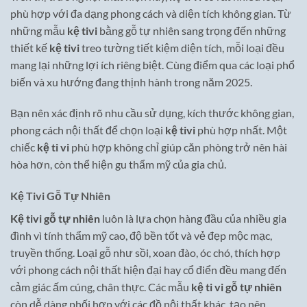
phù hợp với đa dạng phong cách và diện tích không gian. Từ
những mẫu
kệ tivi
bằng gỗ tự nhiên sang trọng đến những
thiết kế
kệ tivi
treo tường tiết kiệm diện tích, mỗi loại đều
mang lại những lợi ích riêng biệt. Cùng điểm qua các loại phổ
biến và xu hướng đang thịnh hành trong năm 2025.
Bạn nên xác định rõ nhu cầu sử dụng, kích thước không gian,
phong cách nội thất để chọn loại
kệ tivi
phù hợp nhất. Một
chiếc
kệ ti vi
phù hợp không chỉ giúp căn phòng trở nên hài
hòa hơn, còn thể hiện gu thẩm mỹ của gia chủ.
Kệ Tivi Gỗ Tự Nhiên
Kệ tivi gỗ tự nhiên
luôn là lựa chọn hàng đầu của nhiều gia
đình vì tính thẩm mỹ cao, độ bền tốt và vẻ đẹp mộc mạc,
truyền thống. Loại gỗ như sồi, xoan đào, óc chó, thích hợp
với phong cách nội thất hiện đại hay cổ điển đều mang đến
cảm giác ấm cúng, chân thực. Các mẫu
kệ ti vi gỗ tự nhiên
còn dễ dàng phối hợp với các đồ nội thất khác, tạo nên