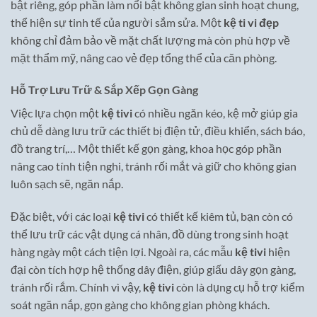
bật riêng, góp phần làm nổi bật không gian sinh hoạt chung,
thể hiện sự tinh tế của người sắm sửa. Một
kệ ti vi đẹp
không chỉ đảm bảo về mặt chất lượng mà còn phù hợp về
mặt thẩm mỹ, nâng cao vẻ đẹp tổng thể của căn phòng.
Hỗ Trợ Lưu Trữ & Sắp Xếp Gọn Gàng
Việc lựa chọn một
kệ tivi
có nhiều ngăn kéo, kệ mở giúp gia
chủ dễ dàng lưu trữ các thiết bị điện tử, điều khiển, sách báo,
đồ trang trí,… Một thiết kế gọn gàng, khoa học góp phần
nâng cao tính tiện nghi, tránh rối mắt và giữ cho không gian
luôn sạch sẽ, ngăn nắp.
Đặc biệt, với các loại
kệ tivi
có thiết kế kiêm tủ, bạn còn có
thể lưu trữ các vật dụng cá nhân, đồ dùng trong sinh hoạt
hàng ngày một cách tiện lợi. Ngoài ra, các mẫu
kệ tivi
hiện
đại còn tích hợp hệ thống dây điện, giúp giấu dây gọn gàng,
tránh rối rắm. Chính vì vậy,
kệ tivi
còn là dụng cụ hỗ trợ kiểm
soát ngăn nắp, gọn gàng cho không gian phòng khách.