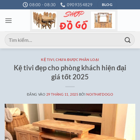
Bỏ
08:00 - 08:30
0909354829
BLOG
qua
nội
dung
Tìm
kiếm:
KỆ TIVI
,
CHƯA ĐƯỢC PHÂN LOẠI
Kệ tivi đẹp cho phòng khách hiện đại
giá tốt 2025
ĐĂNG VÀO
29 THÁNG 11, 2025
BỞI
NOITHATDOGO