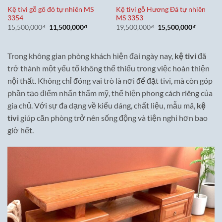
Kệ tivi gỗ gõ đỏ tự nhiên MS
Kệ tivi gỗ Hương Đá tự nhiên
3354
MS 3353
Giá
Giá
Giá
Giá
15,500,000
₫
11,500,000
₫
19,500,000
₫
15,500,000
₫
gốc
hiện
gốc
hiện
là:
tại
là:
tại
15,500,000₫.
là:
19,500,000₫.
là:
11,500,000₫.
15,500,0
Trong không gian phòng khách hiện đại ngày nay,
kệ tivi
đã
trở thành một yếu tố không thể thiếu trong việc hoàn thiện
nội thất. Không chỉ đóng vai trò là nơi để đặt tivi, mà còn góp
phần tạo điểm nhấn thẩm mỹ, thể hiện phong cách riêng của
gia chủ. Với sự đa dạng về kiểu dáng, chất liệu, mẫu mã,
kệ
tivi
giúp căn phòng trở nên sống động và tiện nghi hơn bao
giờ hết.