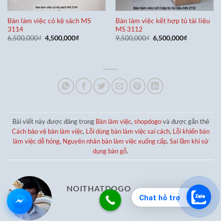
Bàn làm việc có kệ sách MS
Bàn làm việc kết hợp tủ tài liệu
3114
MS 3112
Giá
Giá
Giá
Giá
6,500,000
₫
4,500,000
₫
9,500,000
₫
6,500,000
₫
gốc
hiện
gốc
hiện
là:
tại
là:
tại
6,500,000₫.
là:
9,500,000₫.
là:
4,500,000₫.
6,500,000₫
Bài viết này được đăng trong
Bàn làm việc
,
shopdogo
và được gắn thẻ
Cách bảo vệ bàn làm việc
,
Lỗi dùng bàn làm việc sai cách
,
Lỗi khiến bàn
làm việc dễ hỏng
,
Nguyên nhân bàn làm việc xuống cấp
,
Sai lầm khi sử
dụng bàn gỗ
.
NOITHATDOGO
Chat hỗ trợ