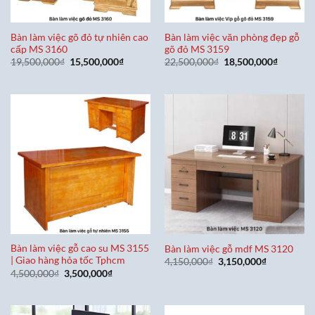
Bàn làm việc gõ đỏ tự nhiên cao
Bàn làm việc văn phòng đẹp gỗ
cấp MS 3160
gõ đỏ MS 3159
Giá
Giá
Giá
Giá
19,500,000
₫
15,500,000
₫
22,500,000
₫
18,500,000
₫
gốc
hiện
gốc
hiện
là:
tại
là:
tại
19,500,000₫.
là:
22,500,000₫.
là:
15,500,000₫.
18,500,0
Bàn làm việc gỗ cao su MS 3155
Bàn làm việc gỗ mdf MS 3120
| Giao hàng hỏa tốc Tphcm
Giá
Giá
4,150,000
₫
3,150,000
₫
gốc
hiện
Giá
Giá
4,500,000
₫
3,500,000
₫
là:
tại
gốc
hiện
4,150,000₫.
là:
là:
tại
3,150,000₫
4,500,000₫.
là:
3,500,000₫.