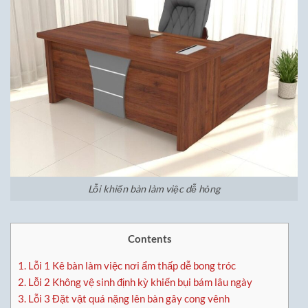
Lỗi khiến bàn làm việc dễ hỏng
Contents
1.
Lỗi 1 Kê bàn làm việc nơi ẩm thấp dễ bong tróc
2.
Lỗi 2 Không vệ sinh định kỳ khiến bụi bám lâu ngày
3.
Lỗi 3 Đặt vật quá nặng lên bàn gây cong vênh