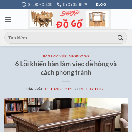
Bỏ
08:00 - 08:30
0909354829
BLOG
qua
nội
dung
Tìm
kiếm:
BÀN LÀM VIỆC
,
SHOPDOGO
6 Lỗi khiến bàn làm việc dễ hỏng và
cách phòng tránh
ĐĂNG VÀO
16 THÁNG 6, 2025
BỞI
NOITHATDOGO