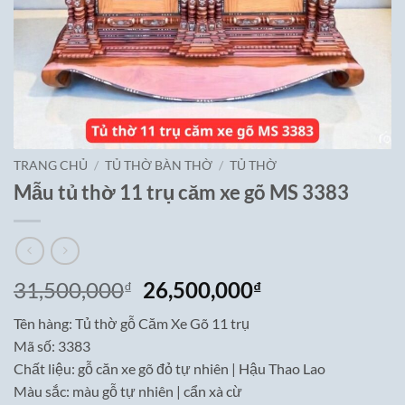
TRANG CHỦ
/
TỦ THỜ BÀN THỜ
/
TỦ THỜ
Mẫu tủ thờ 11 trụ căm xe gõ MS 3383
Giá
Giá
31,500,000
26,500,000
₫
₫
gốc
hiện
Tên hàng: Tủ thờ gỗ Căm Xe Gõ 11 trụ
là:
tại
Mã số: 3383
31,500,000₫.
là:
Chất liệu: gỗ căn xe gõ đỏ tự nhiên | Hậu Thao Lao
26,500,000₫.
Màu sắc: màu gỗ tự nhiên | cẩn xà cừ