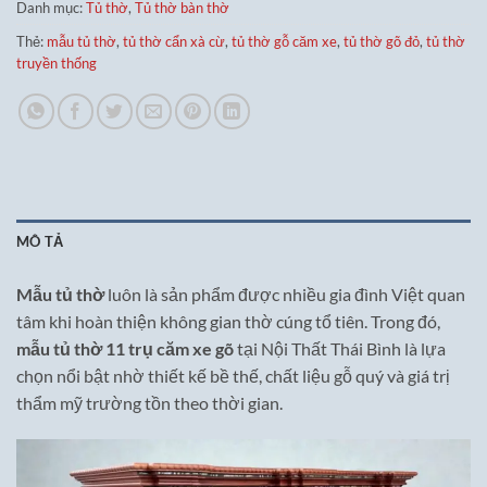
Danh mục:
Tủ thờ
,
Tủ thờ bàn thờ
Thẻ:
mẫu tủ thờ
,
tủ thờ cẩn xà cừ
,
tủ thờ gỗ căm xe
,
tủ thờ gõ đỏ
,
tủ thờ
truyền thống
MÔ TẢ
Mẫu tủ thờ
luôn là sản phẩm được nhiều gia đình Việt quan
tâm khi hoàn thiện không gian thờ cúng tổ tiên. Trong đó,
mẫu tủ thờ 11 trụ căm xe gõ
tại Nội Thất Thái Bình là lựa
chọn nổi bật nhờ thiết kế bề thế, chất liệu gỗ quý và giá trị
thẩm mỹ trường tồn theo thời gian.