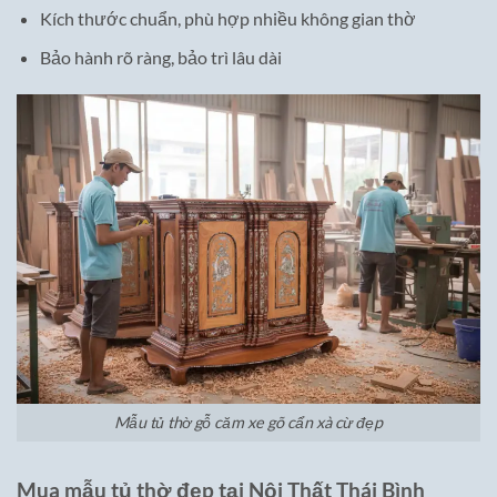
Kích thước chuẩn, phù hợp nhiều không gian thờ
Bảo hành rõ ràng, bảo trì lâu dài
Mẫu tủ thờ gỗ căm xe gõ cẩn xà cừ đẹp
Mua mẫu tủ thờ đẹp tại Nội Thất Thái Bình