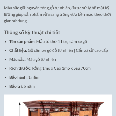
Màu sắc giữ nguyên tông gỗ tự nhiên, được xử lý bề mặt kỹ
lưỡng giúp sản phẩm vừa sang trọng vừa bền màu theo thời
gian sử dụng.
Thông số kỹ thuật chi tiết
Tên sản phẩm:
Mẫu tủ thờ 11 trụ căm xe gõ
Chất liệu:
Gỗ căm xe gõ đỏ tự nhiên | Cẩn xà cừ cao cấp
Màu sắc:
Màu gỗ tự nhiên
Kích thước:
Rộng 1m6 x Cao 1m5 x Sâu 70cm
Bảo hành:
1 năm
Bảo trì:
5 năm