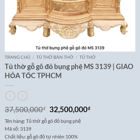
TRANG CHỦ
/
TỦ THỜ BÀN THỜ
/
TỦ THỜ
Tủ thờ gỗ gõ đỏ bụng phệ MS 3139 | GIAO
HỎA TỐC TPHCM
Giá
Giá
37,500,000
32,500,000
₫
₫
gốc
hiện
Tên hàng: Tủ thờ gỗ gõ đỏ bụng phệ
là:
tại
Mã số: 3139
37,500,000₫.
là:
Chất liệu: gỗ gõ đỏ tự nhiên 100%
32,500,000₫.