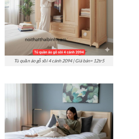
Tủ quần áo gỗ sồi 4 cánh 2094 | Giá bán= 12tr5