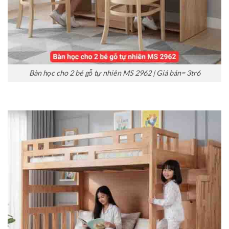
Bàn học cho 2 bé gỗ tự nhiên MS 2962 | Giá bán= 3tr6