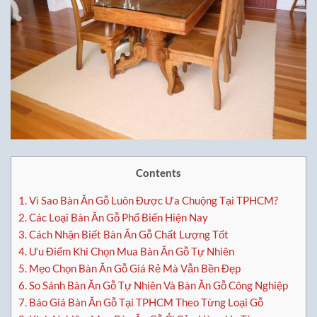
Contents
1.
Vì Sao Bàn Ăn Gỗ Luôn Được Ưa Chuộng Tại TPHCM?
2.
Các Loại Bàn Ăn Gỗ Phổ Biến Hiện Nay
3.
Cách Nhận Biết Bàn Ăn Gỗ Chất Lượng Tốt
4.
Ưu Điểm Khi Chọn Mua Bàn Ăn Gỗ Tự Nhiên
5.
Mẹo Chọn Bàn Ăn Gỗ Giá Rẻ Mà Vẫn Bền Đẹp
6.
So Sánh Bàn Ăn Gỗ Tự Nhiên Và Bàn Ăn Gỗ Công Nghiệp
7.
Báo Giá Bàn Ăn Gỗ Tại TPHCM Theo Từng Loại Gỗ