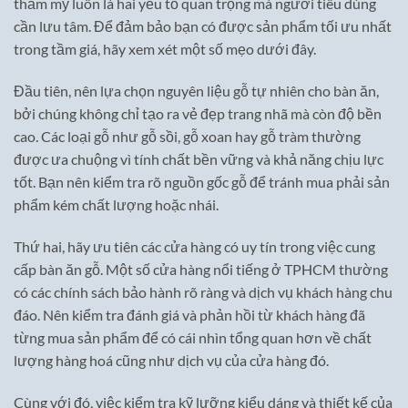
thẩm mỹ luôn là hai yếu tố quan trọng mà người tiêu dùng
cần lưu tâm. Để đảm bảo bạn có được sản phẩm tối ưu nhất
trong tầm giá, hãy xem xét một số mẹo dưới đây.
Đầu tiên, nên lựa chọn nguyên liệu gỗ tự nhiên cho bàn ăn,
bởi chúng không chỉ tạo ra vẻ đẹp trang nhã mà còn độ bền
cao. Các loại gỗ như gỗ sồi, gỗ xoan hay gỗ tràm thường
được ưa chuộng vì tính chất bền vững và khả năng chịu lực
tốt. Bạn nên kiểm tra rõ nguồn gốc gỗ để tránh mua phải sản
phẩm kém chất lượng hoặc nhái.
Thứ hai, hãy ưu tiên các cửa hàng có uy tín trong việc cung
cấp bàn ăn gỗ. Một số cửa hàng nổi tiếng ở TPHCM thường
có các chính sách bảo hành rõ ràng và dịch vụ khách hàng chu
đáo. Nên kiểm tra đánh giá và phản hồi từ khách hàng đã
từng mua sản phẩm để có cái nhìn tổng quan hơn về chất
lượng hàng hoá cũng như dịch vụ của cửa hàng đó.
Cùng với đó, việc kiểm tra kỹ lưỡng kiểu dáng và thiết kế của