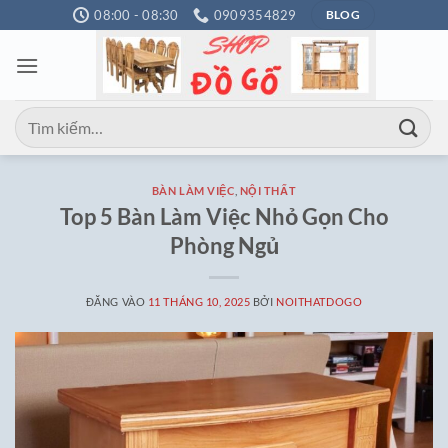
Bỏ
08:00 - 08:30
0909354829
BLOG
qua
nội
dung
Tìm
kiếm:
BÀN LÀM VIỆC
,
NỘI THẤT
Top 5 Bàn Làm Việc Nhỏ Gọn Cho
Phòng Ngủ
ĐĂNG VÀO
11 THÁNG 10, 2025
BỞI
NOITHATDOGO