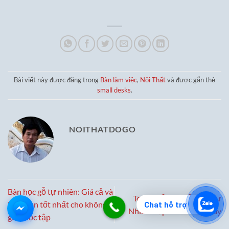
gốc
hiện
gốc
hiện
là:
tại
là:
tại
6,500,000₫.
là:
9,500,000₫.
là:
4,500,000₫.
6,500,000₫
Bài viết này được đăng trong
Bàn làm việc
,
Nội Thất
và được gắn thẻ
small desks
.
NOITHATDOGO
Bàn học gỗ tự nhiên: Giá cả và
Top 5 Mẫu Bàn Ăn Gỗ Tự
lựa chọn tốt nhất cho không
Chat hỗ trợ
Nhiên Đẹp Nhất Hiện Nay
gian học tập