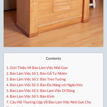
Contents
1.
Giới Thiệu Về Bàn Làm Việc Nhỏ Gọn
2.
Bàn Làm Việc Số 1: Bàn Gỗ Tự Nhiên
3.
Bàn Làm Việc Số 2: Bàn Treo Tường
4.
Bàn Làm Việc Số 3: Bàn Đa Năng với Ngăn Kéo
5.
Bàn Làm Việc Số 2: Bàn Làm Việc Di Động
6.
Bàn Làm Việc Số 5: Bàn Kính
7.
Câu Hỏi Thường Gặp Về Bàn Làm Việc Nhỏ Gọn Cho