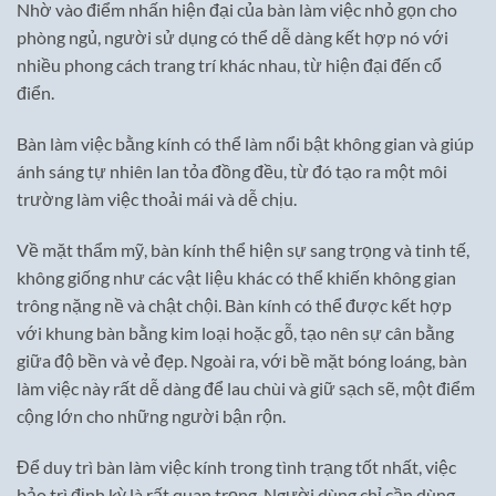
Nhờ vào điểm nhấn hiện đại của bàn làm việc nhỏ gọn cho
phòng ngủ, người sử dụng có thể dễ dàng kết hợp nó với
nhiều phong cách trang trí khác nhau, từ hiện đại đến cổ
điển.
Bàn làm việc bằng kính có thể làm nổi bật không gian và giúp
ánh sáng tự nhiên lan tỏa đồng đều, từ đó tạo ra một môi
trường làm việc thoải mái và dễ chịu.
Về mặt thẩm mỹ, bàn kính thể hiện sự sang trọng và tinh tế,
không giống như các vật liệu khác có thể khiến không gian
trông nặng nề và chật chội. Bàn kính có thể được kết hợp
với khung bàn bằng kim loại hoặc gỗ, tạo nên sự cân bằng
giữa độ bền và vẻ đẹp. Ngoài ra, với bề mặt bóng loáng, bàn
làm việc này rất dễ dàng để lau chùi và giữ sạch sẽ, một điểm
cộng lớn cho những người bận rộn.
Để duy trì bàn làm việc kính trong tình trạng tốt nhất, việc
bảo trì định kỳ là rất quan trọng. Người dùng chỉ cần dùng