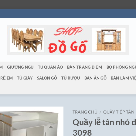
ẨM
GIƯỜNG NGỦ
TỦ QUẦN ÁO
BÀN TRANG ĐIỂM
BỘ PHÒNG NG
TRẺ EM
TỦ GIÀY
SALON GỖ
TỦ RƯỢU
BÀN ĂN GỖ
BÀN LÀM VI
TRANG CHỦ
/
QUẦY TIẾP TÂN
Quầy lễ tân nhỏ 
3098