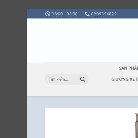
Bỏ
08:00 - 08:30
0909354829
qua
nội
dung
SẢN PH
Tìm
GIƯỜNG XE 
kiếm: