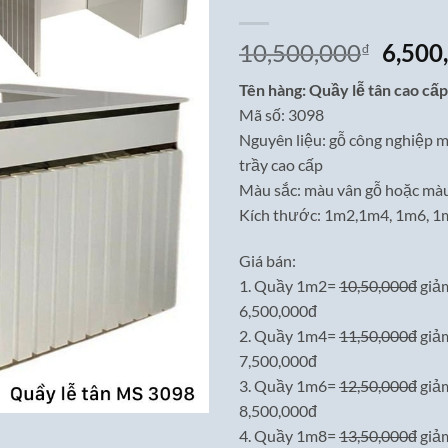
Giá
10,500,000
6,500
₫
gốc
Tên hàng: Quầy lễ tân cao cấp
là:
Mã số: 3098
10,50
Nguyên liệu: gỗ công nghiệp 
trầy cao cấp
Màu sắc: màu vân gỗ hoặc màu
Kích thước: 1m2,1m4, 1m6, 1
Giá bán:
1. Quầy 1m2=
10,50,000đ
giả
6,500,000đ
2. Quầy 1m4=
11,50,000đ
giả
7,500,000đ
3. Quầy 1m6=
12,50,000đ
giả
8,500,000đ
4. Quầy 1m8=
13,50,000đ
giả