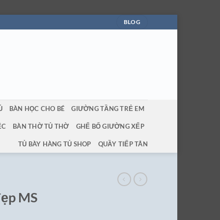
BLOG
Ủ
BÀN HỌC CHO BÉ
GIƯỜNG TẦNG TRẺ EM
ỆC
BÀN THỜ TỦ THỜ
GHẾ BỐ GIƯỜNG XẾP
TỦ BÀY HÀNG TỦ SHOP
QUẦY TIẾP TÂN
đẹp MS