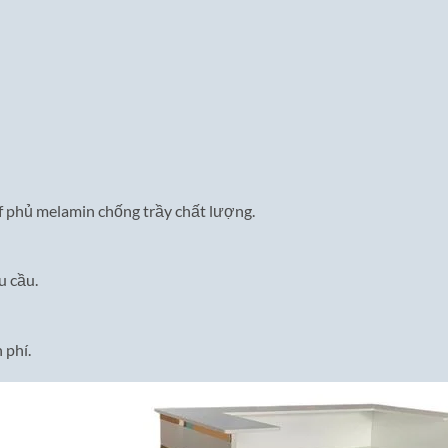
f phủ melamin chống trầy chất lượng.
u cầu.
 phí.