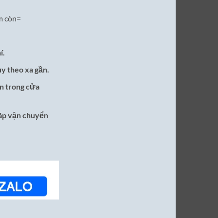
m còn=
í.
ùy theo xa gần.
n trong cửa
ráp vận chuyển