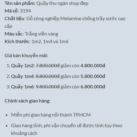
Tên sản phẩm
: Quầy thu ngân shop đẹp
là:
tại
Mã số
: 3194
7,800,000₫.
là:
Chất liệu
: Gỗ công nghiệp Melamine chống trầy xước cao
4,800,000₫.
cấp
Màu sắc
: Trắng viền vàng
Kích thước
: 1m2, 1m4 và 1m6
Giá bán khuyến mãi
:
Quầy 1m2
:
7.800.000đ
giảm còn
4.800.000đ
Quầy 1m4
:
8.800.000đ
giảm còn
5.800.000đ
Quầy 1m6
:
9.800.000đ
giảm còn
6.800.000đ
Chính sách giao hàng
:
Miễn phí giao hàng nội thành TP.HCM
Giao hàng tỉnh, phí vận chuyển sẽ được tính tùy theo
khoảng cách