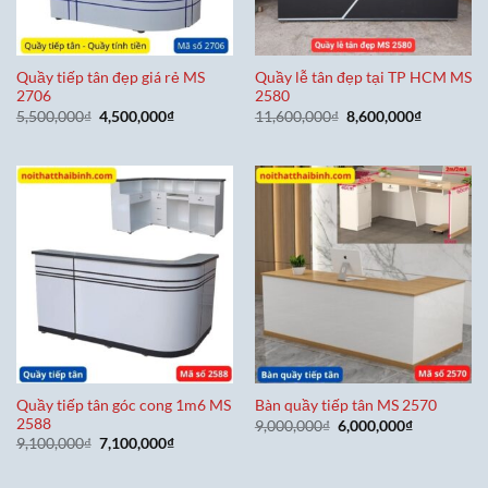
Quầy tiếp tân đẹp giá rẻ MS
Quầy lễ tân đẹp tại TP HCM MS
2706
2580
Giá
Giá
Giá
Giá
5,500,000
₫
4,500,000
₫
11,600,000
₫
8,600,000
₫
gốc
hiện
gốc
hiện
là:
tại
là:
tại
5,500,000₫.
là:
11,600,000₫.
là:
4,500,000₫.
8,600,000
Quầy tiếp tân góc cong 1m6 MS
Bàn quầy tiếp tân MS 2570
2588
Giá
Giá
9,000,000
₫
6,000,000
₫
gốc
hiện
Giá
Giá
9,100,000
₫
7,100,000
₫
là:
tại
gốc
hiện
9,000,000₫.
là:
là:
tại
6,000,000₫
9,100,000₫.
là: