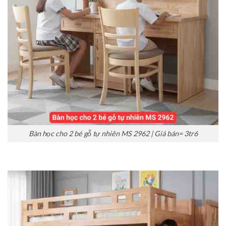
Bàn học cho 2 bé gỗ tự nhiên MS 2962 | Giá bán= 3tr6