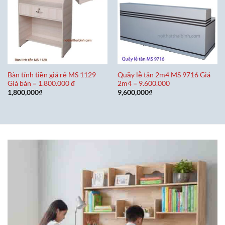
Bàn tính tiền giá rẻ MS 1129
Quầy lễ tân 2m4 MS 9716 Giá
Giá bán = 1.800.000 đ
2m4 = 9.600.000
1,800,000
₫
9,600,000
₫