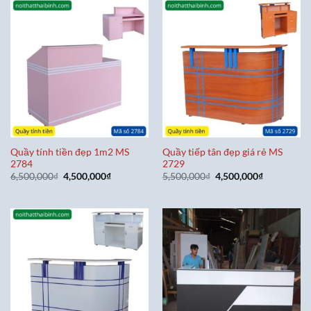
4,000,000₫.
10,800,0
Quầy tính tiền đẹp 1m2 MS
Quầy tiếp tân đẹp giá rẻ MS
2784
2729
Giá
Giá
Giá
Giá
6,500,000
₫
4,500,000
₫
5,500,000
₫
4,500,000
₫
gốc
hiện
gốc
hiện
là:
tại
là:
tại
6,500,000₫.
là:
5,500,000₫.
là:
4,500,000₫.
4,500,000₫