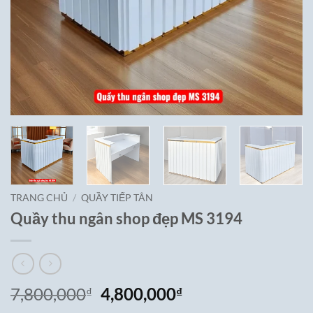
TRANG CHỦ
/
QUẦY TIẾP TÂN
Quầy thu ngân shop đẹp MS 3194
Giá
Giá
7,800,000
4,800,000
₫
₫
gốc
hiện