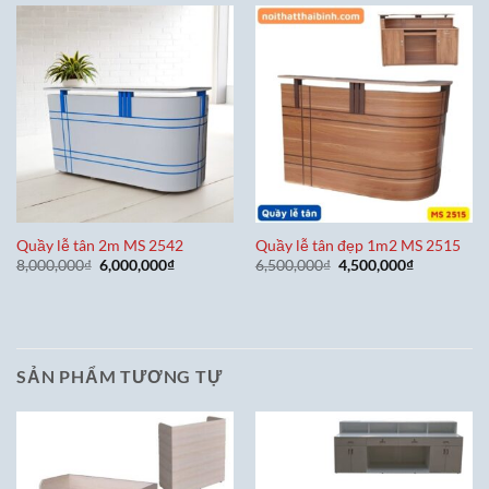
7,100,000₫.
Quầy lễ tân 2m MS 2542
Quầy lễ tân đẹp 1m2 MS 2515
Giá
Giá
Giá
Giá
8,000,000
₫
6,000,000
₫
6,500,000
₫
4,500,000
₫
gốc
hiện
gốc
hiện
là:
tại
là:
tại
8,000,000₫.
là:
6,500,000₫.
là:
6,000,000₫.
4,500,000₫
SẢN PHẨM TƯƠNG TỰ