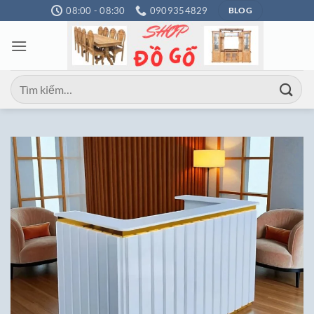
Bỏ
08:00 - 08:30
0909354829
BLOG
qua
nội
dung
Tìm
kiếm: