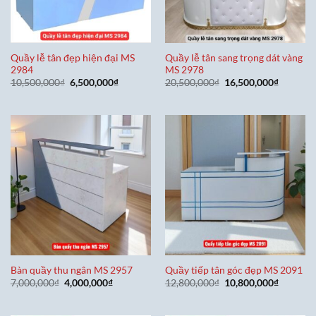
Quầy lễ tân đẹp hiện đại MS
Quầy lễ tân sang trọng dát vàng
2984
MS 2978
Giá
Giá
Giá
Giá
10,500,000
₫
6,500,000
₫
20,500,000
₫
16,500,000
₫
gốc
hiện
gốc
hiện
là:
tại
là:
tại
10,500,000₫.
là:
20,500,000₫.
là:
6,500,000₫.
16,500,0
Bàn quầy thu ngân MS 2957
Quầy tiếp tân góc đẹp MS 2091
Giá
Giá
Giá
Giá
7,000,000
₫
4,000,000
₫
12,800,000
₫
10,800,000
₫
gốc
hiện
gốc
hiện
là:
tại
là:
tại
7,000,000₫.
là:
12,800,000₫.
là: