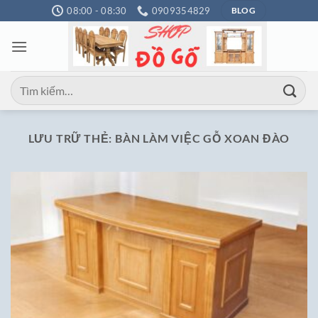
Bỏ
08:00 - 08:30
0909354829
BLOG
qua
nội
dung
Tìm
kiếm:
LƯU TRỮ THẺ:
BÀN LÀM VIỆC GỖ XOAN ĐÀO