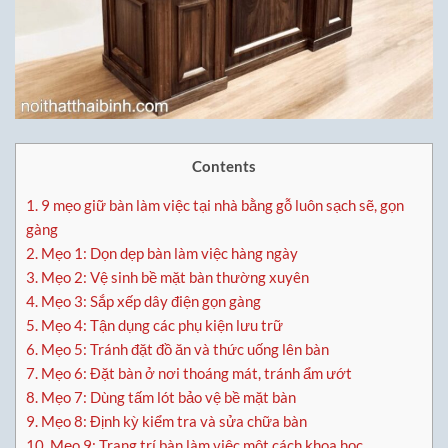
Contents
1.
9 mẹo giữ bàn làm việc tại nhà bằng gỗ luôn sạch sẽ, gọn
gàng
2.
Mẹo 1: Dọn dẹp bàn làm việc hàng ngày
3.
Mẹo 2: Vệ sinh bề mặt bàn thường xuyên
4.
Mẹo 3: Sắp xếp dây điện gọn gàng
5.
Mẹo 4: Tận dụng các phụ kiện lưu trữ
6.
Mẹo 5: Tránh đặt đồ ăn và thức uống lên bàn
7.
Mẹo 6: Đặt bàn ở nơi thoáng mát, tránh ẩm ướt
8.
Mẹo 7: Dùng tấm lót bảo vệ bề mặt bàn
9.
Mẹo 8: Định kỳ kiểm tra và sửa chữa bàn
10.
Mẹo 9: Trang trí bàn làm việc một cách khoa học