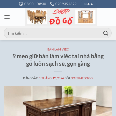
Bỏ
08:00 - 08:30
0909354829
BLOG
qua
nội
dung
Tìm
kiếm:
BÀN LÀM VIỆC
9 mẹo giữ bàn làm việc tại nhà bằng
gỗ luôn sạch sẽ, gọn gàng
ĐĂNG VÀO
1 THÁNG 12, 2024
BỞI
NOITHATDOGO