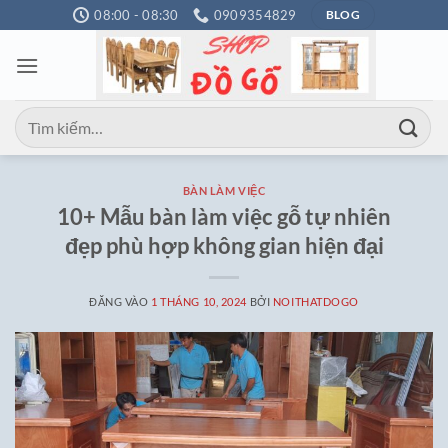
Bỏ
08:00 - 08:30
0909354829
BLOG
qua
nội
dung
Tìm
kiếm:
BÀN LÀM VIỆC
10+ Mẫu bàn làm việc gỗ tự nhiên
đẹp phù hợp không gian hiện đại
ĐĂNG VÀO
1 THÁNG 10, 2024
BỞI
NOITHATDOGO