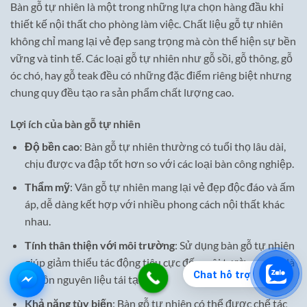
Bàn gỗ tự nhiên là một trong những lựa chọn hàng đầu khi
thiết kế nội thất cho phòng làm việc. Chất liệu gỗ tự nhiên
không chỉ mang lại vẻ đẹp sang trọng mà còn thể hiện sự bền
vững và tinh tế. Các loại gỗ tự nhiên như gỗ sồi, gỗ thông, gỗ
óc chó, hay gỗ teak đều có những đặc điểm riêng biệt nhưng
chung quy đều tạo ra sản phẩm chất lượng cao.
Lợi ích của bàn gỗ tự nhiên
Độ bền cao
: Bàn gỗ tự nhiên thường có tuổi thọ lâu dài,
chịu được va đập tốt hơn so với các loại bàn công nghiệp.
Thẩm mỹ
: Vân gỗ tự nhiên mang lại vẻ đẹp độc đáo và ấm
áp, dễ dàng kết hợp với nhiều phong cách nội thất khác
nhau.
Tính thân thiện với môi trường
: Sử dụng bàn gỗ tự nhiên
giúp giảm thiểu tác động tiêu cực đến môi trường, vì nó là
Chat hỗ trợ
nguồn nguyên liệu tái tạo.
Khả năng tùy biến
: Bàn gỗ tự nhiên có thể được chế tác