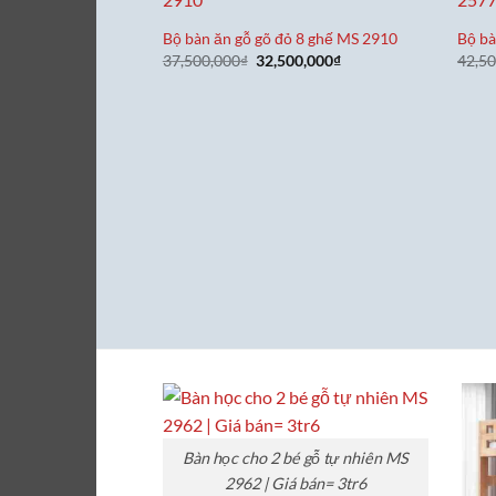
Bộ bàn ăn gỗ gõ đỏ 8 ghế MS 2910
Bộ bà
Giá
Giá
37,500,000
₫
32,500,000
₫
42,5
gốc
hiện
là:
tại
37,500,000₫.
là:
32,500,000₫.
Bàn học cho 2 bé gỗ tự nhiên MS
2962 | Giá bán= 3tr6