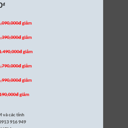
Giá
0
₫
hiện
tại
1,090,000đ
giảm
00₫.
là:
990,000₫.
1,390,000đ
giảm
1.490,000đ
giảm
1,790,000đ
giảm
1,990,000đ
giảm
,190,000đ
giảm
 và các tỉnh
 0913 916 949