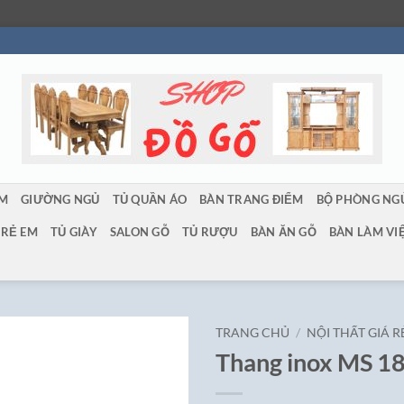
ẨM
GIƯỜNG NGỦ
TỦ QUẦN ÁO
BÀN TRANG ĐIỂM
BỘ PHÒNG NG
TRẺ EM
TỦ GIÀY
SALON GỖ
TỦ RƯỢU
BÀN ĂN GỖ
BÀN LÀM VI
TRANG CHỦ
/
NỘI THẤT GIÁ R
Thang inox MS 1