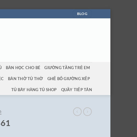
BLOG
Ủ
BÀN HỌC CHO BÉ
GIƯỜNG TẦNG TRẺ EM
ỆC
BÀN THỜ TỦ THỜ
GHẾ BỐ GIƯỜNG XẾP
TỦ BÀY HÀNG TỦ SHOP
QUẦY TIẾP TÂN
Ẻ
861