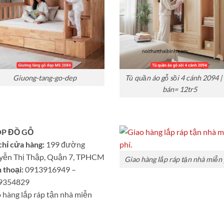
Giuong-tang-go-dep
Tủ quần áo gỗ sồi 4 cánh 2094 |
bán= 12tr5
P ĐỒ GỖ
chỉ cửa hàng:
199 đường
yễn Thị Thập, Quận 7, TPHCM
Giao hàng lắp ráp tận nhà miễn 
 thoại:
0913916949 –
9354829
 hàng lắp ráp tận nhà miễn