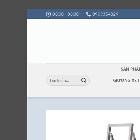
Bỏ
08:00 - 08:30
0909354829
qua
nội
dung
SẢN PH
Tìm
GIƯỜNG XE 
kiếm: