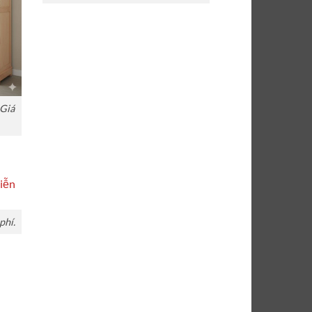
 Giá
phí.