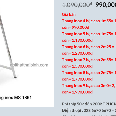
Giá
1,090,000
990,00
₫
gốc
Giá bán
là:
Thang inox 4 bậc cao 1m55=
1,090,0
còn= 990,000đ
Thang inox 5 bậc cao 1m75=
còn= 1,190,000đ
Thang inox 6 bậc cao 2m25 =
còn= 1,290,000đ
Thang inox 7 bậc cao 2m55=
còn= 1,590,000đ
Thang inox 8 bậc cao 2m75=
còn= 1,790,000đ
Thang inox 9 bậc cao 3m0=
2
còn= 1,990,000đ
Phí ship 50k đến 200k TPHCM
Điện thoại : 028 6670 6670 –