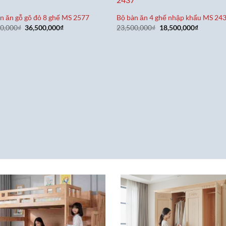
n ăn gỗ gõ đỏ 8 ghế MS 2577
Bộ bàn ăn 4 ghế nhập khẩu MS 24
Giá
Giá
Giá
Giá
00,000
₫
36,500,000
₫
23,500,000
₫
18,500,000
₫
gốc
hiện
gốc
hiện
là:
tại
là:
tại
42,500,000₫.
là:
23,500,000₫.
là:
36,500,000₫.
18,500,0