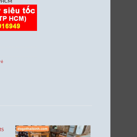
 TPHCM
rẻ