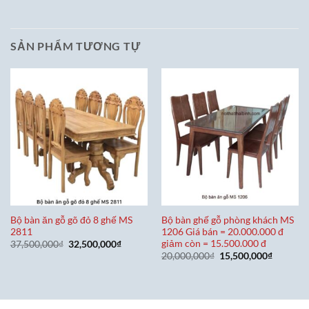
SẢN PHẨM TƯƠNG TỰ
Bộ bàn ăn gỗ gõ đỏ 8 ghế MS
Bộ bàn ghế gỗ phòng khách MS
2811
1206 Giá bán = 20.000.000 đ
giảm còn = 15.500.000 đ
Giá
Giá
37,500,000
₫
32,500,000
₫
gốc
hiện
Giá
Giá
20,000,000
₫
15,500,000
₫
là:
tại
gốc
hiện
37,500,000₫.
là:
là:
tại
32,500,000₫.
20,000,000₫.
là:
15,500,0