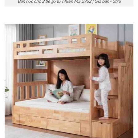
Bàn học cho 2 bé gỗ tự nhiên MS 2962 | Giá bán= 3tr6