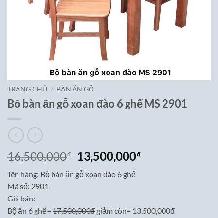
TRANG CHỦ
/
BÀN ĂN GỖ
Bộ bàn ăn gỗ xoan đào 6 ghế MS 2901
Giá
Giá
16,500,000
13,500,000
₫
₫
gốc
hiện
Tên hàng: Bộ bàn ăn gỗ xoan đào 6 ghế
là:
tại
Mã số: 2901
16,500,000₫.
là:
Giá bán:
13,500,000₫.
Bộ ăn 6 ghế=
17,500,000đ
giảm còn= 13,500,000đ