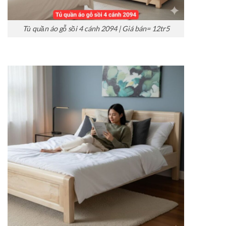
Tủ quần áo gỗ sồi 4 cánh 2094 | Giá bán= 12tr5