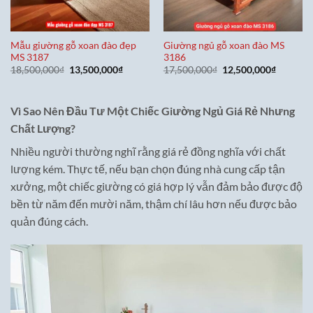
Mẫu giường gỗ xoan đào đẹp
Giường ngủ gỗ xoan đào MS
MS 3187
3186
Giá
Giá
Giá
Giá
18,500,000
₫
13,500,000
₫
17,500,000
₫
12,500,000
₫
gốc
hiện
gốc
hiện
là:
tại
là:
tại
18,500,000₫.
là:
17,500,000₫.
là:
13,500,000₫.
12,500,0
Vì Sao Nên Đầu Tư Một Chiếc Giường Ngủ Giá Rẻ Nhưng
Chất Lượng?
Nhiều người thường nghĩ rằng giá rẻ đồng nghĩa với chất
lượng kém. Thực tế, nếu bạn chọn đúng nhà cung cấp tận
xưởng, một chiếc giường có giá hợp lý vẫn đảm bảo được độ
bền từ năm đến mười năm, thậm chí lâu hơn nếu được bảo
quản đúng cách.