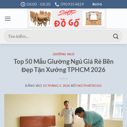
Bỏ
08:00 - 08:30
0909354829
BLOG
qua
nội
dung
Tìm
kiếm:
GIƯỜNG NGỦ
Top 50 Mẫu Giường Ngủ Giá Rẻ Bền
Đẹp Tận Xưởng TPHCM 2026
ĐĂNG VÀO
10 THÁNG 5, 2026
BỞI
NOITHATDOGO