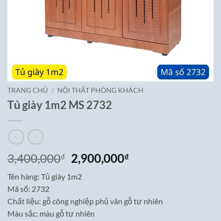
TRANG CHỦ
/
NỘI THẤT PHÒNG KHÁCH
Tủ giày 1m2 MS 2732
Giá
Giá
3,400,000
2,900,000
₫
₫
gốc
hiện
Tên hàng: Tủ giày 1m2
là:
tại
Mã số: 2732
3,400,000₫.
là:
Chất liệu: gỗ công nghiệp phủ vân gỗ tự nhiên
2,900,000₫.
Màu sắc: màu gỗ tự nhiên