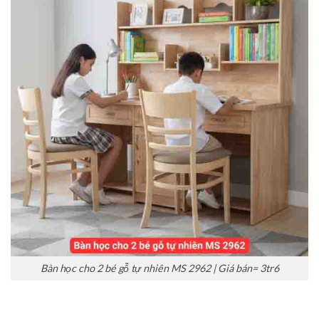
Bàn học cho 2 bé gỗ tự nhiên MS 2962 | Giá bán= 3tr6