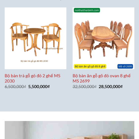
Bộ bàn trà gỗ gỏ đỏ 2 ghế MS
Bộ bàn ăn gỗ gõ đỏ ovan 8 ghế
2030
MS 2699
Giá
Giá
Giá
Giá
6,500,000
₫
5,500,000
₫
32,500,000
₫
28,500,000
₫
gốc
hiện
gốc
hiện
là:
tại
là:
tại
6,500,000₫.
là:
32,500,000₫.
là:
5,500,000₫.
28,500,0