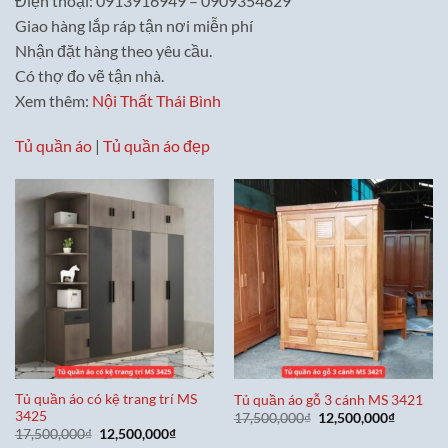
Điện thoại: 0913916949 – 0909354829
Giao hàng lắp ráp tận nơi miễn phí
Nhận đặt hàng theo yêu cầu.
Có thợ đo vẽ tận nhà.
Xem thêm:
Nội Thất Thái Bình
Tủ quần áo
|
Tủ quần áo đẹp
Tủ quần áo có kệ trang trí MS
Tủ quần áo gỗ 3 cánh MS 3421
3425
Giá
Giá
17,500,000
₫
12,500,000
₫
gốc
hiện
Giá
Giá
17,500,000
₫
12,500,000
₫
là:
tại
gốc
hiện