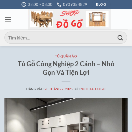
Bỏ
08:00 - 08:30
0909354829
BLOG
qua
nội
dung
Tìm
kiếm:
TỦ QUẦN ÁO
Tủ Gỗ Công Nghiệp 2 Cánh – Nhỏ
Gọn Và Tiện Lợi
ĐĂNG VÀO
20 THÁNG 7, 2025
BỞI
NOITHATDOGO