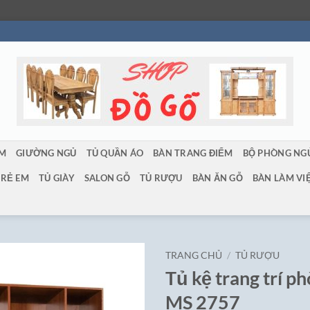
ẨM
GIƯỜNG NGỦ
TỦ QUẦN ÁO
BÀN TRANG ĐIỂM
BỘ PHÒNG NG
TRẺ EM
TỦ GIÀY
SALON GỖ
TỦ RƯỢU
BÀN ĂN GỖ
BÀN LÀM VI
TRANG CHỦ
/
TỦ RƯỢU
Tủ kệ trang trí p
MS 2757