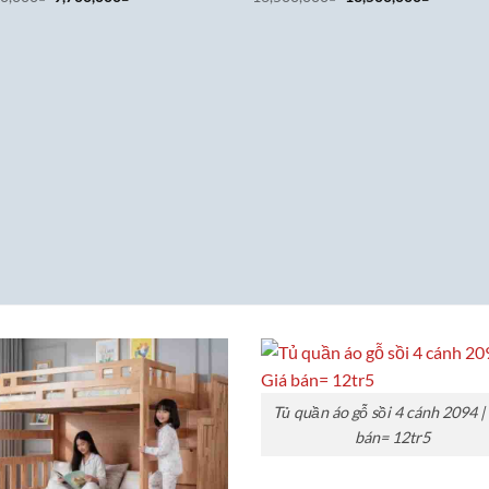
gốc
hiện
gốc
hiện
là:
tại
là:
tại
11,700,000₫.
là:
16,500,000₫.
là:
9,700,000₫.
13,500,0
Tủ quần áo gỗ sồi 4 cánh 2094 |
bán= 12tr5