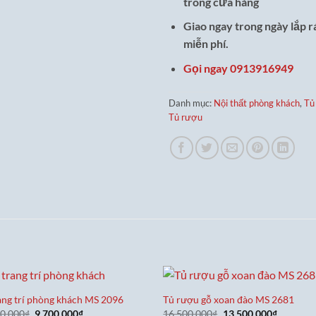
trong cửa hàng
Giao ngay trong ngày lắp 
miễn phí.
Gọi ngay 0913916949
Danh mục:
Nội thất phòng khách
,
Tủ
Tủ rượu
ang trí phòng khách MS 2096
Tủ rượu gỗ xoan đào MS 2681
Giá
Giá
Giá
Giá
00,000
₫
9,700,000
₫
16,500,000
₫
13,500,000
₫