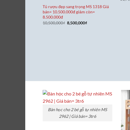
Tủ rượu đẹp sang trọng MS 1318 Giá
bán= 10.500.000đ giảm còn=
8.500.000đ
Giá
Giá
10,500,000
₫
8,500,000
₫
gốc
hiện
là:
tại
10,500,000₫.
là:
8,500,000₫.
Bàn học cho 2 bé gỗ tự nhiên MS
2962 | Giá bán= 3tr6