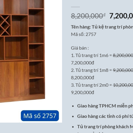
Giá
8,200,000
7,200,
₫
gốc
Tên hàng: Tủ kệ trang trí ph
là:
Mã số: 2757
8,200,0
Giá bán :
1. Tủ trang trí 1m6 =
8,200,00
7,200,000đ
2. Tủ trang trí 1m8 =
9,200,00
8,200,000đ
3. Tủ trang trí 2m0 =
10,200,0
9,200,000đ
Giao hàng TPHCM miễn ph
Giao hàng các tỉnh có phí t
Tủ trang trí phòng khách 