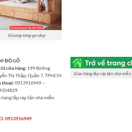
Giuong-tang-go-dep
P ĐỒ GỖ
chỉ cửa hàng:
199 đường
Giao hàng lắp ráp tận nhà miễn 
yễn Thị Thập, Quận 7, TPHCM
 thoại:
0913916949 –
9354829
 hàng lắp ráp tận nhà miễn
O: 0913916949