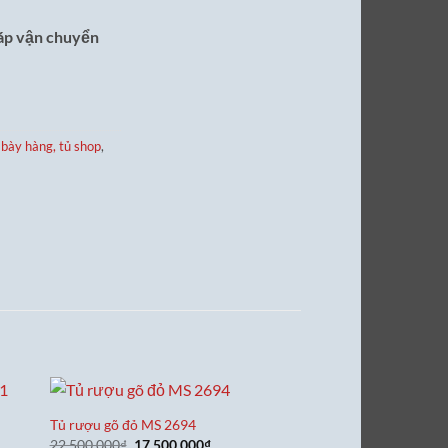
ráp vận chuyển
 bày hàng, tủ shop
,
Tủ rượu gõ đỏ MS 2694
Giá
Giá
22,500,000
₫
17,500,000
₫