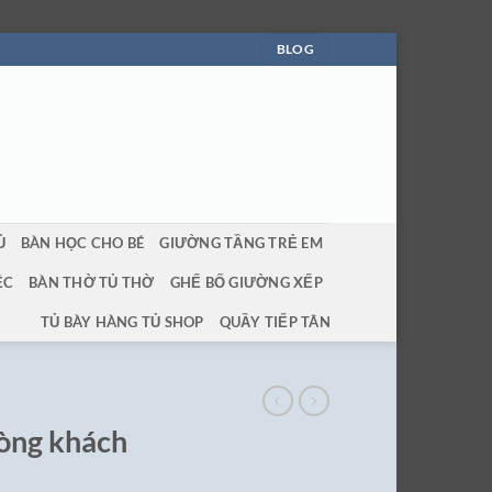
BLOG
Ủ
BÀN HỌC CHO BÉ
GIƯỜNG TẦNG TRẺ EM
ỆC
BÀN THỜ TỦ THỜ
GHẾ BỐ GIƯỜNG XẾP
TỦ BÀY HÀNG TỦ SHOP
QUẦY TIẾP TÂN
hòng khách