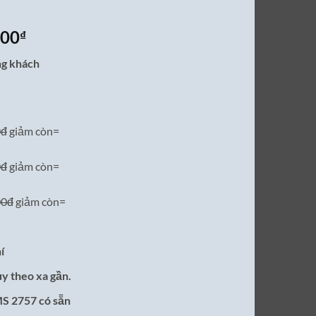
Giá
000
₫
hiện
òng khách
tại
00₫.
là:
7,200,000₫.
0đ
giảm còn=
0đ
giảm còn=
00đ
giảm còn=
í
ùy theo xa gần.
MS 2757 có sẵn