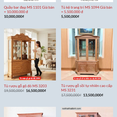
Quầy bar đẹp MS 1101 Giá bán
Tủ kệ trang trí MS 1094 Giá bán
= 10.000.000 đ
= 5.500.000 đ
10,000,000
₫
5,500,000
₫
Tủ rượu gỗ sồi tự nhiên cao cấp
Tủ rượu gỗ gõ đỏ MS 3203
MS 3231
Giá
Giá
19,500,000
₫
16,500,000
₫
gốc
hiện
Giá
Giá
17,500,000
₫
13,500,000
₫
là:
tại
gốc
hiện
19,500,000₫.
là:
là:
tại
16,500,000₫.
17,500,000₫.
là:
13,500,0