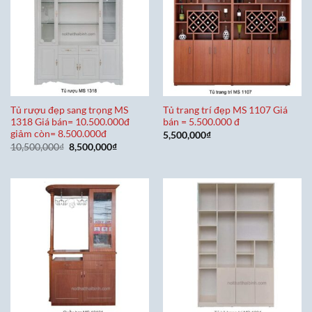
Tủ rượu đẹp sang trọng MS
Tủ trang trí đẹp MS 1107 Giá
1318 Giá bán= 10.500.000đ
bán = 5.500.000 đ
giảm còn= 8.500.000đ
5,500,000
₫
Giá
Giá
10,500,000
₫
8,500,000
₫
gốc
hiện
là:
tại
10,500,000₫.
là:
8,500,000₫.