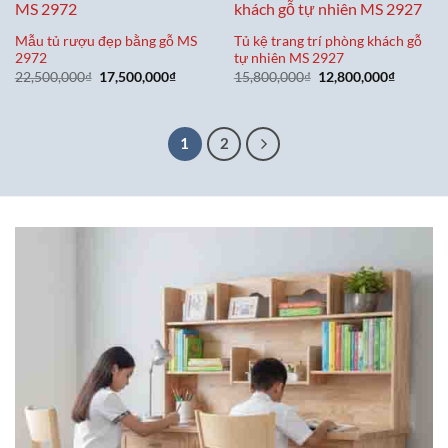
Mẫu tủ rượu đẹp bằng gỗ MS
Tủ kệ trang trí phòng khách gỗ
2972
tự nhiên MS 2927
Giá
Giá
Giá
Giá
22,500,000
₫
17,500,000
₫
15,800,000
₫
12,800,000
₫
gốc
hiện
gốc
hiện
là:
tại
là:
tại
22,500,000₫.
là:
15,800,000₫.
là:
17,500,000₫.
12,800,0
1
2