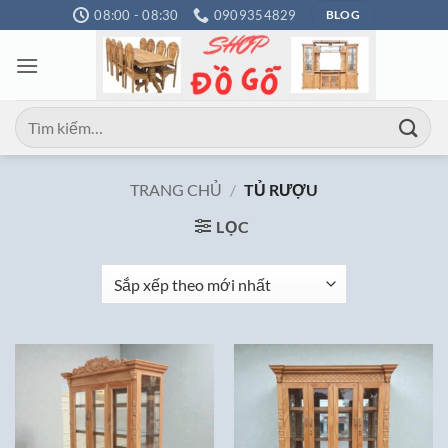
Bỏ
08:00 - 08:30
0909354829
BLOG
qua
nội
dung
Tìm
kiếm:
TRANG CHỦ
/
TỦ RƯỢU
LỌC