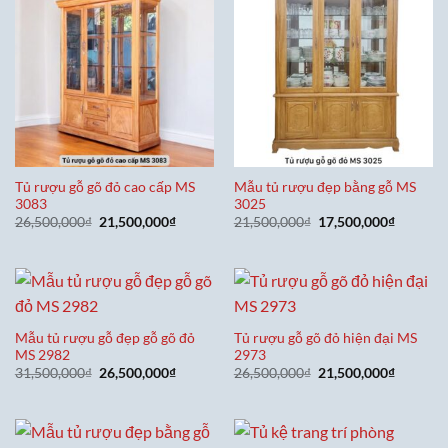
Tủ rượu gỗ gõ đỏ cao cấp MS
Mẫu tủ rượu đẹp bằng gỗ MS
3083
3025
Giá
Giá
Giá
Giá
26,500,000
₫
21,500,000
₫
21,500,000
₫
17,500,000
₫
gốc
hiện
gốc
hiện
là:
tại
là:
tại
26,500,000₫.
là:
21,500,000₫.
là:
21,500,000₫.
17,500,0
Mẫu tủ rượu gỗ đẹp gỗ gõ đỏ
Tủ rượu gỗ gõ đỏ hiện đại MS
MS 2982
2973
Giá
Giá
Giá
Giá
31,500,000
₫
26,500,000
₫
26,500,000
₫
21,500,000
₫
gốc
hiện
gốc
hiện
là:
tại
là:
tại
31,500,000₫.
là:
26,500,000₫.
là:
26,500,000₫.
21,500,0