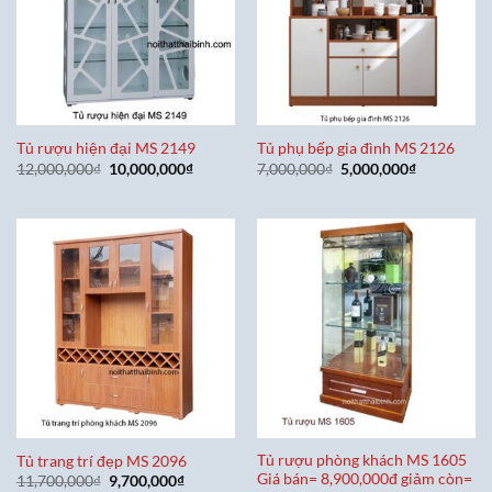
Tủ rượu hiện đại MS 2149
Tủ phụ bếp gia đình MS 2126
Giá
Giá
Giá
Giá
12,000,000
₫
10,000,000
₫
7,000,000
₫
5,000,000
₫
gốc
hiện
gốc
hiện
là:
tại
là:
tại
12,000,000₫.
là:
7,000,000₫.
là:
10,000,000₫.
5,000,000₫
Tủ rượu phòng khách MS 1605
Tủ trang trí đẹp MS 2096
Giá bán= 8,900,000đ giảm còn=
Giá
Giá
11,700,000
₫
9,700,000
₫