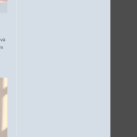
 và
àm