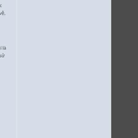
c
vệ,
 là
 sử