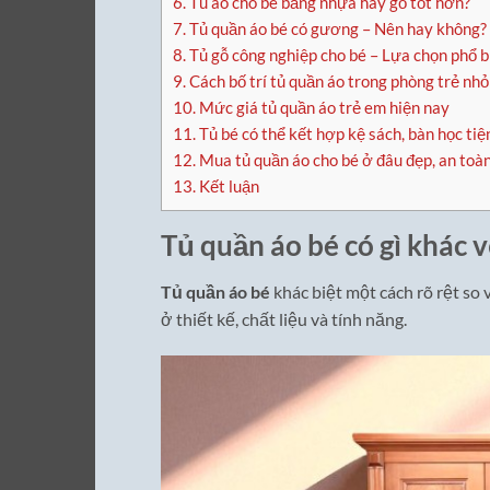
6.
Tủ áo cho bé bằng nhựa hay gỗ tốt hơn?
7.
Tủ quần áo bé có gương – Nên hay không?
8.
Tủ gỗ công nghiệp cho bé – Lựa chọn phổ b
9.
Cách bố trí tủ quần áo trong phòng trẻ nhỏ
10.
Mức giá tủ quần áo trẻ em hiện nay
11.
Tủ bé có thể kết hợp kệ sách, bàn học tiện
12.
Mua tủ quần áo cho bé ở đâu đẹp, an toà
13.
Kết luận
Tủ quần áo bé có gì khác 
Tủ quần áo bé
khác biệt một cách rõ rệt so
ở thiết kế, chất liệu và tính năng.