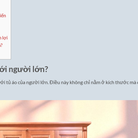
iến
 lợi
n?
với người lớn?
 với tủ áo của người lớn. Điều này không chỉ nằm ở kích thước mà