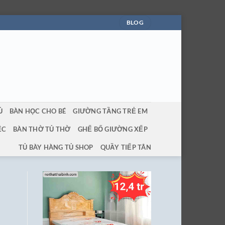
BLOG
Ủ
BÀN HỌC CHO BÉ
GIƯỜNG TẦNG TRẺ EM
ỆC
BÀN THỜ TỦ THỜ
GHẾ BỐ GIƯỜNG XẾP
TỦ BÀY HÀNG TỦ SHOP
QUẦY TIẾP TÂN