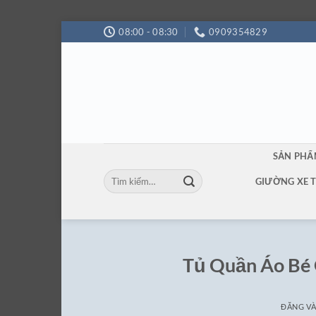
Bỏ
08:00 - 08:30
0909354829
qua
nội
dung
SẢN PH
Tìm
GIƯỜNG XE 
kiếm:
Tủ Quần Áo Bé 
ĐĂNG V