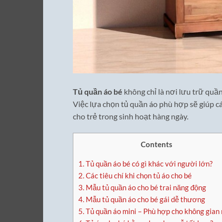
Tủ quần áo bé
không chỉ là nơi lưu trữ quầ
Việc lựa chọn tủ quần áo phù hợp sẽ giúp c
cho trẻ trong sinh hoạt hàng ngày.
Contents
1.
Tủ quần áo bé có gì khác với người lớn?
2.
Các tiêu chí khi chọn tủ áo cho bé
3.
Mẫu tủ quần áo cho bé trai năng động
4.
Mẫu tủ quần áo cho bé gái dễ thương
5.
Tủ quần áo mini – Phù hợp cho không gian