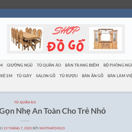
ẨM
GIƯỜNG NGỦ
TỦ QUẦN ÁO
BÀN TRANG ĐIỂM
BỘ PHÒNG NG
TRẺ EM
TỦ GIÀY
SALON GỖ
TỦ RƯỢU
BÀN ĂN GỖ
BÀN LÀM VI
TỦ QUẦN ÁO
Gọn Nhẹ An Toàn Cho Trẻ Nhỏ
ÀO
23 THÁNG 7, 2025
BỞI
NOITHATDOGO