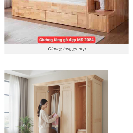
Giuong-tang-go-dep