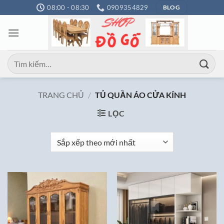
Bỏ
08:00 - 08:30
0909354829
BLOG
qua
nội
dung
Tìm
kiếm:
TRANG CHỦ
/
TỦ QUẦN ÁO CỬA KÍNH
LỌC