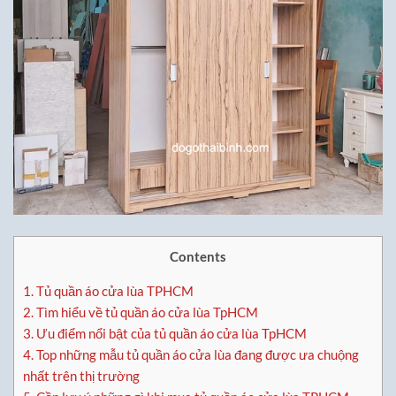
Contents
1.
Tủ quần áo cửa lùa TPHCM
2.
Tìm hiểu về tủ quần áo cửa lùa TpHCM
3.
Ưu điểm nổi bật của tủ quần áo cửa lùa TpHCM
4.
Top những mẫu tủ quần áo cửa lùa đang được ưa chuộng
nhất trên thị trường