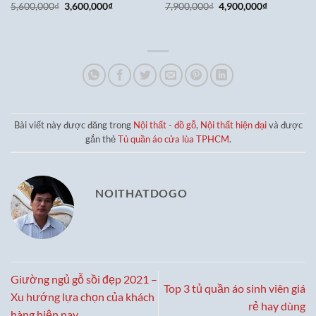
Giá
Giá
Giá
Giá
5,600,000
₫
3,600,000
₫
7,900,000
₫
4,900,000
₫
gốc
hiện
gốc
hiện
là:
tại
là:
tại
5,600,000₫.
là:
7,900,000₫.
là:
3,600,000₫.
4,900,000₫
Bài viết này được đăng trong
Nội thất - đồ gỗ
,
Nội thất hiện đại
và được
gắn thẻ
Tủ quần áo cửa lùa TPHCM
.
NOITHATDOGO
Giường ngủ gỗ sồi đẹp 2021 –
Top 3 tủ quần áo sinh viên giá
Xu hướng lựa chọn của khách
rẻ hay dùng
hàng hiện nay