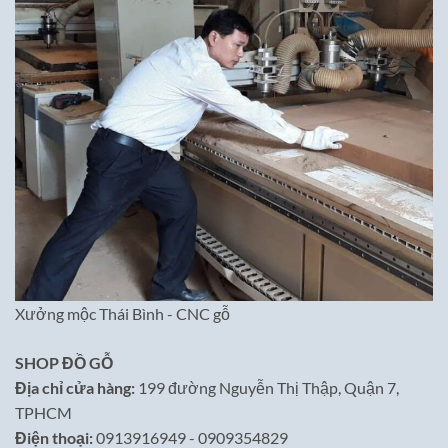
Xưởng mộc Thái Bình - CNC gỗ
SHOP ĐỒ GỖ
Địa chỉ cửa hàng:
199 đường Nguyễn Thị Thập, Quận 7,
TPHCM
Điện thoại:
0913916949 - 0909354829