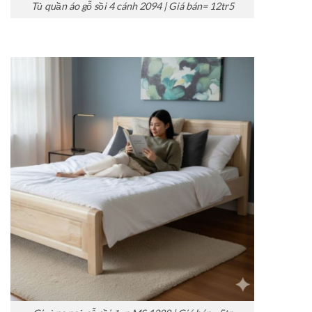
Tủ quần áo gỗ sồi 4 cánh 2094 | Giá bán= 12tr5