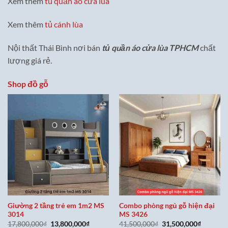
Xem thêm
tủ quần áo cửa lùa
Xem thêm
tủ cánh lùa
Nội thất Thái Bình nơi bán
tủ quần áo cửa lùa TPHCM
chất
lượng giá rẻ.
Shop đồ gỗ
Giường 2 tầng trẻ em 1m2 MS
Combo phòng ngủ gỗ hiện đại
3014
MS 3426
Giá
Giá
Giá
Giá
17,800,000
₫
13,800,000
₫
41,500,000
₫
31,500,000
₫