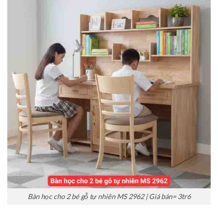
Bàn học cho 2 bé gỗ tự nhiên MS 2962 | Giá bán= 3tr6