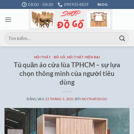
Bỏ
08:00 - 08:30
0909354829
BLOG
qua
nội
dung
Tìm
kiếm:
NỘI THẤT - ĐỒ GỖ
,
NỘI THẤT HIỆN ĐẠI
Tủ quần áo cửa lùa TPHCM – sự lựa
chọn thông minh của người tiêu
dùng
ĐĂNG VÀO
22 THÁNG 5, 2021
BỞI
NOITHATDOGO