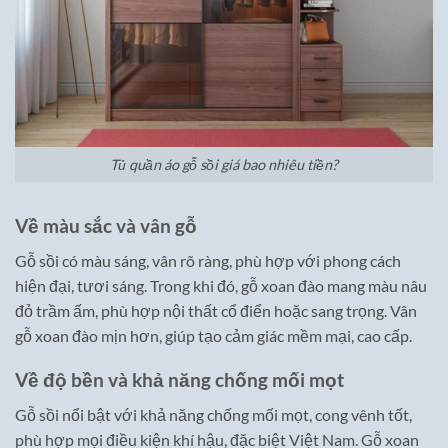
Tủ quần áo gỗ sồi giá bao nhiêu tiền?
Về màu sắc và vân gỗ
Gỗ sồi có màu sáng, vân rõ ràng, phù hợp với phong cách
hiện đại, tươi sáng. Trong khi đó, gỗ xoan đào mang màu nâu
đỏ trầm ấm, phù hợp nội thất cổ điển hoặc sang trọng. Vân
gỗ xoan đào mịn hơn, giúp tạo cảm giác mềm mại, cao cấp.
Về độ bền và khả năng chống mối mọt
Gỗ sồi nổi bật với khả năng chống mối mọt, cong vênh tốt,
phù hợp mọi điều kiện khí hậu, đặc biệt Việt Nam. Gỗ xoan