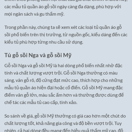
các mẫu tủ quần áo gỗ sồi ngày càng đa dạng, phù hợp với
mọi ngân sách và gu thẩm mỹ.
Trong phần này, chúng ta sẽ xem xét các loại tủ quần áo gỗ
sồi phổ biến trên thị trường, từ nguồn gốc, kiểu dáng đến các
kiểu tủ phù hợp từng nhu cầu sử dụng.
Tủ gỗ sồi Nga và gỗ sồi Mỹ
Gỗ sồi Nga và gỗ sồi Mỹ là hai dòng phổ biến nhất nhờ đặc
tính và chất lượng vượt trội. Gỗ sồi Nga thường có màu
sáng, vân gỗ rõ, độ cứng đạt mức cao, thích hợp cho những
mẫu tủ quần áo hiện đại hoặc cổ điển. Gỗ sồi Mỹ mang đặc
điểm vân gỗ lớn, màu sắc ấm hơn và thường được dùng để
chế tác các mẫu tủ cao cấp, tinh xảo.
So sánh về giá, gỗ sồi Mỹ thường có giá cao hơn một chút do
chất lượng tốt, khả năng gia công và độ bền vượt trội. Tuy
nhiên, cả hai dòng đều mang đến hiệu quả thẩm mỹ cao, độ