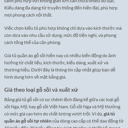
cánh phù hợp với không gian lớn cần chứa nhiều đồ đạc.
Kiểu dáng đa dạng từ truyền thống đến hiện đại, phù hợp
mọi phong cách nội thất.
Việc chọn kiểu tủ phù hợp không chỉ dựa vào kích thước mà
còn dựa vào nhu cầu sử dụng, mức độ tiện nghi, và phong
cách tổng thể của căn phòng.
Giá tủ quần áo gỗ sồi hiện nay có nhiều biến động do ảnh
hưởng từ chất liệu, kích thước, kiểu dáng, xuất xứ và
thương hiệu. Dưới đây là thông tin cập nhật giúp bạn dễ
hình dung hơn về mặt bằng giá.
Giá theo loại gỗ sồi và xuất xứ
Bảng giá tủ gỗ sồi có sự chênh lệch đáng kể giữa các loại gỗ
sồi Nga, Mỹ, hay gỗ sồi Việt Nam. Gỗ sồi Nga và Mỹ thường
có mức giá cao hơn do chất lượng vượt trội. Ví dụ,
giá tủ
quần áo gỗ sồi tự nhiên
của dòng cao cấp có thể dao động từ
10 triệu đến 20 triệu đồng tùy kích thước và thiết kế, trong