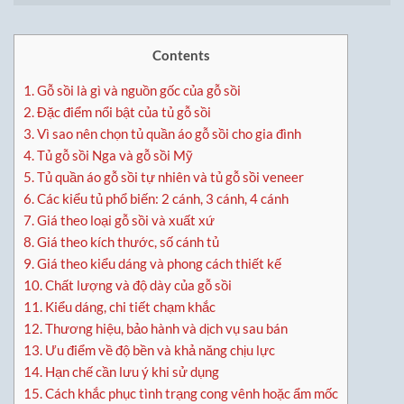
Contents
1.
Gỗ sồi là gì và nguồn gốc của gỗ sồi
2.
Đặc điểm nổi bật của tủ gỗ sồi
3.
Vì sao nên chọn tủ quần áo gỗ sồi cho gia đình
4.
Tủ gỗ sồi Nga và gỗ sồi Mỹ
5.
Tủ quần áo gỗ sồi tự nhiên và tủ gỗ sồi veneer
6.
Các kiểu tủ phổ biến: 2 cánh, 3 cánh, 4 cánh
7.
Giá theo loại gỗ sồi và xuất xứ
8.
Giá theo kích thước, số cánh tủ
9.
Giá theo kiểu dáng và phong cách thiết kế
10.
Chất lượng và độ dày của gỗ sồi
11.
Kiểu dáng, chi tiết chạm khắc
12.
Thương hiệu, bảo hành và dịch vụ sau bán
13.
Ưu điểm về độ bền và khả năng chịu lực
14.
Hạn chế cần lưu ý khi sử dụng
15.
Cách khắc phục tình trạng cong vênh hoặc ẩm mốc