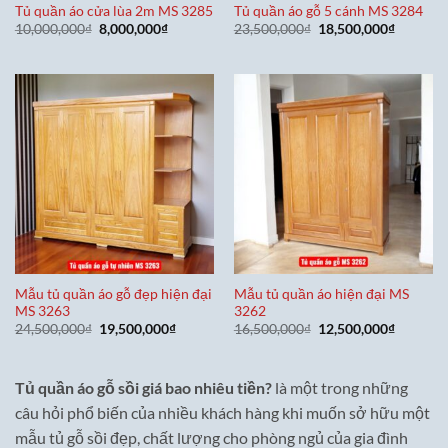
Tủ quần áo cửa lùa 2m MS 3285
Tủ quần áo gỗ 5 cánh MS 3284
Giá
Giá
Giá
Giá
10,000,000
₫
8,000,000
₫
23,500,000
₫
18,500,000
₫
gốc
hiện
gốc
hiện
là:
tại
là:
tại
10,000,000₫.
là:
23,500,000₫.
là:
8,000,000₫.
18,500,0
Mẫu tủ quần áo gỗ đẹp hiện đại
Mẫu tủ quần áo hiện đại MS
MS 3263
3262
Giá
Giá
Giá
Giá
24,500,000
₫
19,500,000
₫
16,500,000
₫
12,500,000
₫
gốc
hiện
gốc
hiện
là:
tại
là:
tại
24,500,000₫.
là:
16,500,000₫.
là:
19,500,000₫.
12,500,0
Tủ quần áo gỗ sồi giá bao nhiêu tiền?
là một trong những
câu hỏi phổ biến của nhiều khách hàng khi muốn sở hữu một
mẫu tủ gỗ sồi đẹp, chất lượng cho phòng ngủ của gia đình