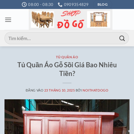
Bỏ
08:00 - 08:30
0909354829
BLOG
qua
nội
dung
Tìm
kiếm:
TỦ QUẦN ÁO
Tủ Quần Áo Gỗ Sồi Giá Bao Nhiêu
Tiền?
ĐĂNG VÀO
23 THÁNG 10, 2025
BỞI
NOITHATDOGO