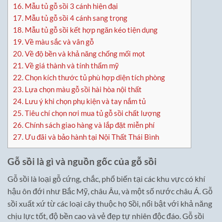
16.
Mẫu tủ gỗ sồi 3 cánh hiện đại
17.
Mẫu tủ gỗ sồi 4 cánh sang trọng
18.
Mẫu tủ gỗ sồi kết hợp ngăn kéo tiện dụng
19.
Về màu sắc và vân gỗ
20.
Về độ bền và khả năng chống mối mọt
21.
Về giá thành và tính thẩm mỹ
22.
Chọn kích thước tủ phù hợp diện tích phòng
23.
Lựa chọn màu gỗ sồi hài hòa nội thất
24.
Lưu ý khi chọn phụ kiện và tay nắm tủ
25.
Tiêu chí chọn nơi mua tủ gỗ sồi chất lượng
26.
Chính sách giao hàng và lắp đặt miễn phí
27.
Ưu đãi và bảo hành tại Nội Thất Thái Bình
Gỗ sồi là gì và nguồn gốc của gỗ sồi
Gỗ sồi là loại gỗ cứng, chắc, phổ biến tại các khu vực có khí
hậu ôn đới như Bắc Mỹ, châu Âu, và một số nước châu Á. Gỗ
sồi xuất xứ từ các loại cây thuộc họ Sồi, nổi bật với khả năng
chịu lực tốt, độ bền cao và vẻ đẹp tự nhiên độc đáo. Gỗ sồi