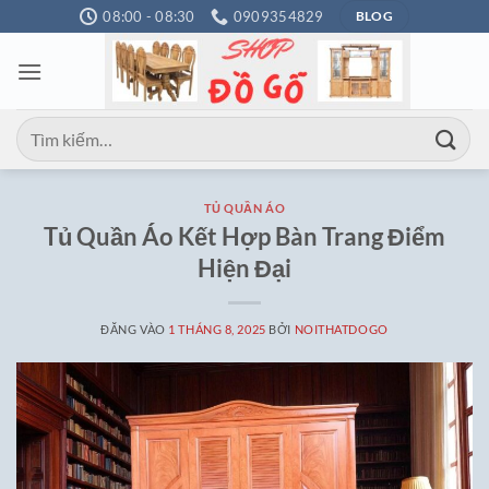
Bỏ
08:00 - 08:30
0909354829
BLOG
qua
nội
dung
Tìm
kiếm:
TỦ QUẦN ÁO
Tủ Quần Áo Kết Hợp Bàn Trang Điểm
Hiện Đại
ĐĂNG VÀO
1 THÁNG 8, 2025
BỞI
NOITHATDOGO