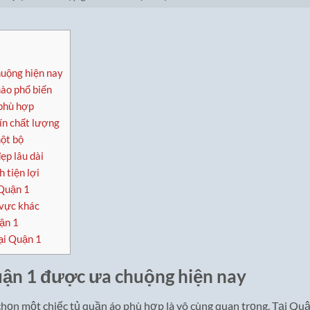
huộng hiện nay
nào phổ biến
 phù hợp
tín chất lượng
một bộ
ẹp lâu dài
 tiện lợi
 Quận 1
 vực khác
uận 1
ại Quận 1
uận 1 được ưa chuộng hiện nay
 chọn một chiếc tủ quần áo phù hợp là vô cùng quan trọng. Tại Qu