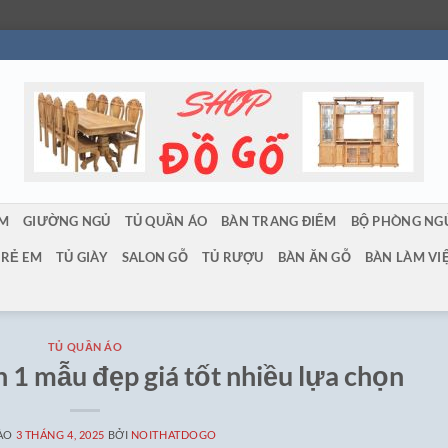
ẨM
GIƯỜNG NGỦ
TỦ QUẦN ÁO
BÀN TRANG ĐIỂM
BỘ PHÒNG NG
TRẺ EM
TỦ GIÀY
SALON GỖ
TỦ RƯỢU
BÀN ĂN GỖ
BÀN LÀM VI
TỦ QUẦN ÁO
 1 mẫu đẹp giá tốt nhiều lựa chọn
VÀO
3 THÁNG 4, 2025
BỞI
NOITHATDOGO