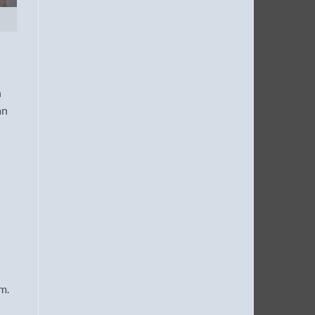
n
an
m.