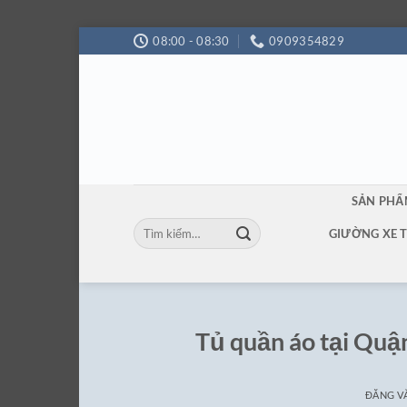
Bỏ
08:00 - 08:30
0909354829
qua
nội
dung
SẢN PH
Tìm
GIƯỜNG XE 
kiếm:
Tủ quần áo tại Quận
ĐĂNG 