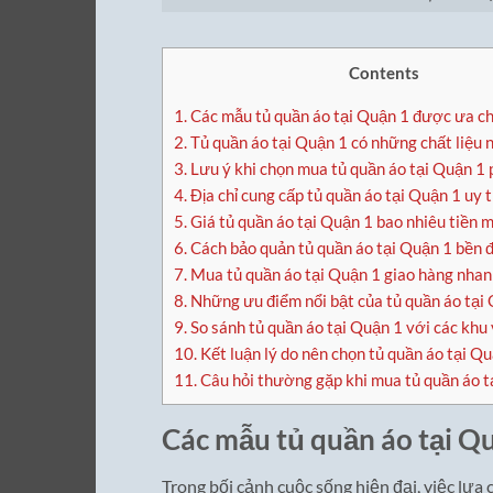
Contents
1.
Các mẫu tủ quần áo tại Quận 1 được ưa c
2.
Tủ quần áo tại Quận 1 có những chất liệu 
3.
Lưu ý khi chọn mua tủ quần áo tại Quận 1
4.
Địa chỉ cung cấp tủ quần áo tại Quận 1 uy 
5.
Giá tủ quần áo tại Quận 1 bao nhiêu tiền 
6.
Cách bảo quản tủ quần áo tại Quận 1 bền đ
7.
Mua tủ quần áo tại Quận 1 giao hàng nhanh
8.
Những ưu điểm nổi bật của tủ quần áo tại
9.
So sánh tủ quần áo tại Quận 1 với các khu
10.
Kết luận lý do nên chọn tủ quần áo tại Q
11.
Câu hỏi thường gặp khi mua tủ quần áo t
Các mẫu tủ quần áo tại Q
Trong bối cảnh cuộc sống hiện đại, việc lựa