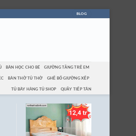
BLOG
Ủ
BÀN HỌC CHO BÉ
GIƯỜNG TẦNG TRẺ EM
ỆC
BÀN THỜ TỦ THỜ
GHẾ BỐ GIƯỜNG XẾP
TỦ BÀY HÀNG TỦ SHOP
QUẦY TIẾP TÂN