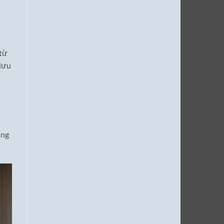
 từ
 lưu
ờng