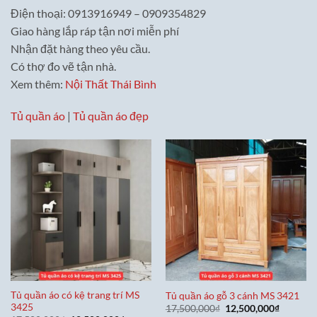
Điện thoại: 0913916949 – 0909354829
Giao hàng lắp ráp tận nơi miễn phí
Nhận đặt hàng theo yêu cầu.
Có thợ đo vẽ tận nhà.
Xem thêm:
Nội Thất Thái Bình
Tủ quần áo
|
Tủ quần áo đẹp
Tủ quần áo có kệ trang trí MS
Tủ quần áo gỗ 3 cánh MS 3421
3425
Giá
Giá
17,500,000
₫
12,500,000
₫
gốc
hiện