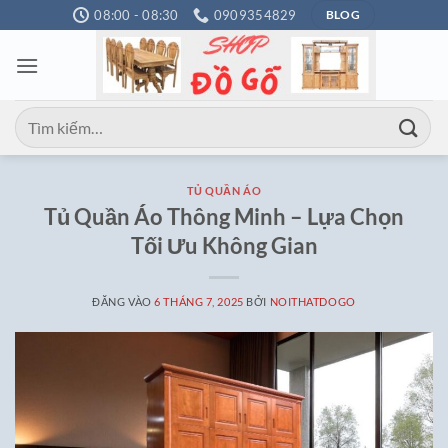
Bỏ
08:00 - 08:30
0909354829
BLOG
qua
nội
dung
Tìm
kiếm:
TỦ QUẦN ÁO
Tủ Quần Áo Thông Minh – Lựa Chọn
Tối Ưu Không Gian
ĐĂNG VÀO
6 THÁNG 7, 2025
BỞI
NOITHATDOGO