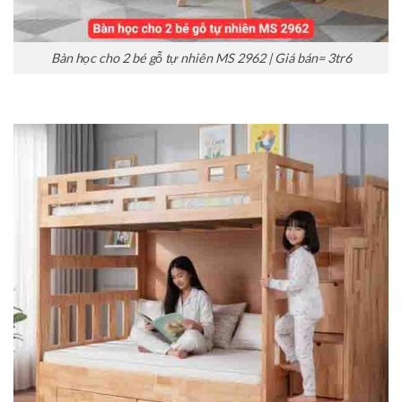
Bàn học cho 2 bé gỗ tự nhiên MS 2962 | Giá bán= 3tr6