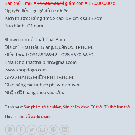
Bàn thờ 1m8 =
19.000.000 đ
giảm còn = 17.000.000 đ
Nguyên liệu : gỗ gõ đỏ tự nhiên.
Kích thước : Rộng 1m6 x cao 154cm x sâu 77cm
Bảo hành : 01 năm
Showroom nội thất Thái Bình
Địa chỉ : 460 Hậu Giang, Quận 06, TPHCM.
Điện thoại : 0913916949 – 028 6670 6670
Email : noithatthaibinh@gmail.com
www.shopdogo.com
GIAO HÀNG MIỄN PHÍ TP.HCM.
Giao hàng các tỉnh có phí vận chuyển.
Nhận đặt hàng theo yêu cầu.
Danh mục:
Sản phẩm gỗ tự nhiên
,
Sản phẩm khác
,
Tủ thờ
,
Tủ thờ bàn thờ
Thẻ:
Tủ thờ gỗ gõ đõ chạm