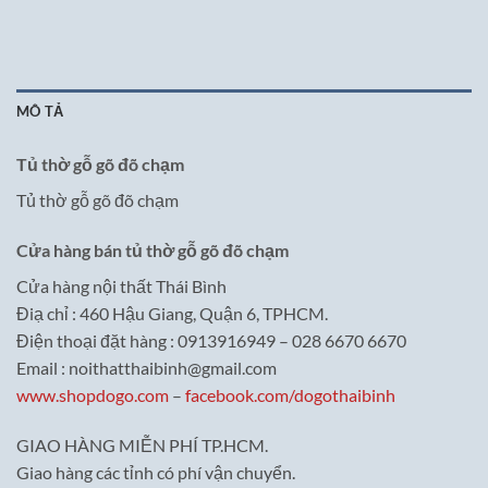
MÔ TẢ
Tủ thờ gỗ gõ đõ chạm
Tủ thờ gỗ gõ đõ chạm
Cửa hàng bán tủ thờ gỗ gõ đõ chạm
Cửa hàng nội thất Thái Bình
Điạ chỉ : 460 Hậu Giang, Quận 6, TPHCM.
Điện thoại đặt hàng : 0913916949 – 028 6670 6670
Email : noithatthaibinh@gmail.com
www.shopdogo.com
–
facebook.com/dogothaibinh
GIAO HÀNG MIỄN PHÍ TP.HCM.
Giao hàng các tỉnh có phí vận chuyển.