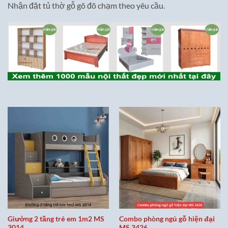
Nhận đặt tủ thờ gỗ gõ đõ chạm theo yêu cầu.
Giường 2 tầng trẻ em 1m2 MS
Combo phòng ngủ gỗ hiện đại
3014
MS 3426