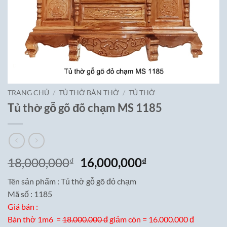
TRANG CHỦ
/
TỦ THỜ BÀN THỜ
/
TỦ THỜ
Tủ thờ gỗ gõ đõ chạm MS 1185
Giá
Giá
18,000,000
16,000,000
₫
₫
gốc
hiện
Tên sản phẩm : Tủ thờ gỗ gõ đỏ chạm
là:
tại
Mã số : 1185
18,000,000₫.
là:
Giá bán :
16,000,000₫.
Bàn thờ 1m6 =
18.000.000 đ
giảm còn = 16.000.000 đ