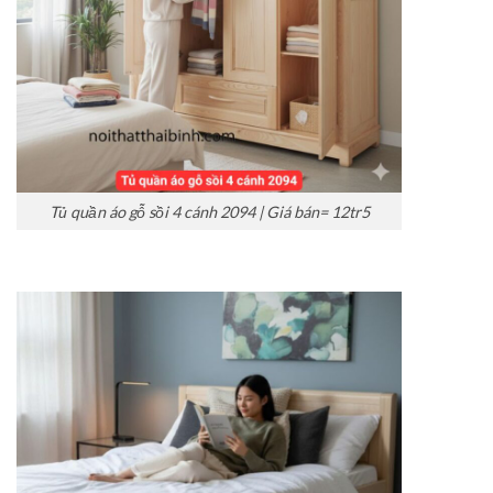
Tủ quần áo gỗ sồi 4 cánh 2094 | Giá bán= 12tr5