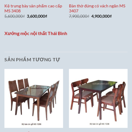
Kệ trưng bày sản phẩm cao cấp
Bàn thờ đứng có vách ngăn MS
MS 3408
3407
Giá
Giá
Giá
Giá
5,600,000
₫
3,600,000
₫
7,900,000
₫
4,900,000
₫
gốc
hiện
gốc
hiện
là:
tại
là:
tại
5,600,000₫.
là:
7,900,000₫.
là:
3,600,000₫.
4,900,000₫
Xưởng mộc nội thất Thái Bình
SẢN PHẨM TƯƠNG TỰ