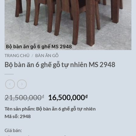
TRANG CHỦ
/
BÀN ĂN GỖ
Bộ bàn ăn 6 ghế gỗ tự nhiên MS 2948
Giá
Giá
21,500,000
16,500,000
₫
₫
gốc
hiện
Tên sản phẩm: Bộ bàn ăn 6 ghế gỗ tự nhiên
là:
tại
Mã số: 2948
21,500,000₫.
là:
16,500,000₫.
Giá bán: