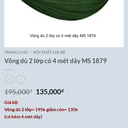
TRANG CHỦ
/
NỘI THẤT GIÁ RẺ
Võng dù 2 lớp có 4 mét dây MS 1879
Giá
Giá
195,000
135,000
₫
₫
gốc
hiện
Giá bộ:
là:
tại
Võng dù 2 lớp= 195k giảm còn= 135k
195,000₫.
là:
(có kèm 4 mét dây)
135,000₫.