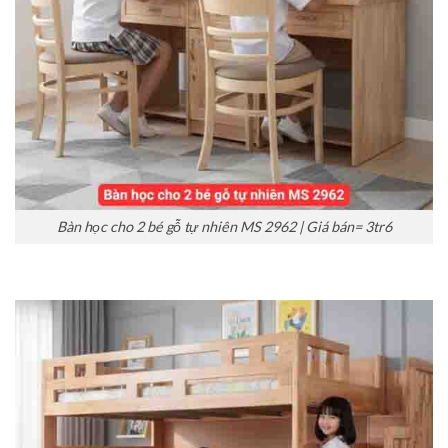
Bàn học cho 2 bé gỗ tự nhiên MS 2962 | Giá bán= 3tr6