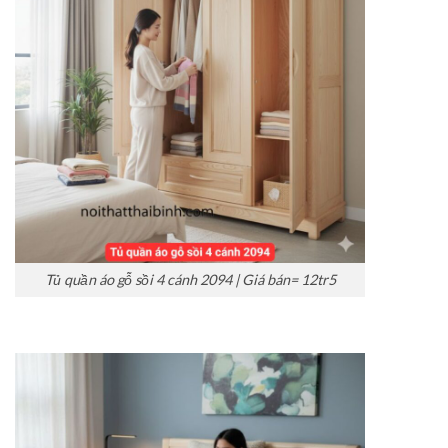
Tủ quần áo gỗ sồi 4 cánh 2094 | Giá bán= 12tr5