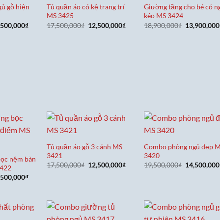
ủ gỗ hiện
Tủ quần áo có kệ trang trí
Giường tầng cho bé có n
MS 3425
kéo MS 3424
á
Giá
Giá
Giá
Giá
,500,000
₫
17,500,000
₫
12,500,000
₫
18,900,000
₫
13,900,000
c
hiện
gốc
hiện
gốc
tại
là:
tại
là:
,500,000₫.
là:
17,500,000₫.
là:
18,900,000
31,500,000₫.
12,500,000₫.
Tủ quần áo gỗ 3 cánh MS
Combo phòng ngủ đẹp 
3421
3420
ọc nệm bàn
Giá
Giá
Giá
17,500,000
₫
12,500,000
₫
19,500,000
₫
14,500,000
3422
gốc
hiện
gốc
á
Giá
,500,000
₫
là:
tại
là:
c
hiện
17,500,000₫.
là:
19,500,000
tại
12,500,000₫.
,500,000₫.
là:
19,500,000₫.