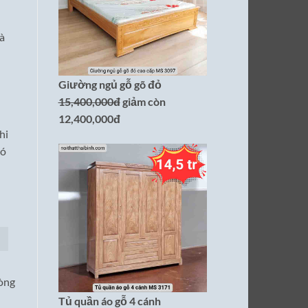
là
Giường ngủ gỗ gõ đỏ
15,400,000đ
giảm còn
12,400,000đ
hi
có
hòng
Tủ quần áo gỗ 4 cánh