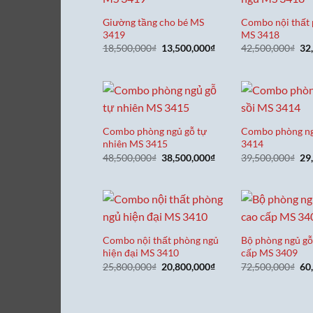
Giường tầng cho bé MS
Combo nội thất
3419
MS 3418
Giá
Giá
Gi
18,500,000
₫
13,500,000
₫
42,500,000
₫
32
gốc
hiện
gố
là:
tại
là:
18,500,000₫.
là:
42
13,500,000₫.
Combo phòng ngủ gỗ tự
Combo phòng ng
nhiên MS 3415
3414
Giá
Giá
Gi
48,500,000
₫
38,500,000
₫
39,500,000
₫
29
gốc
hiện
gố
là:
tại
là:
48,500,000₫.
là:
39
38,500,000₫.
Combo nội thất phòng ngủ
Bộ phòng ngủ gỗ
hiện đại MS 3410
cấp MS 3409
Giá
Giá
Gi
25,800,000
₫
20,800,000
₫
72,500,000
₫
60
gốc
hiện
gố
là:
tại
là:
25,800,000₫.
là:
72
20,800,000₫.