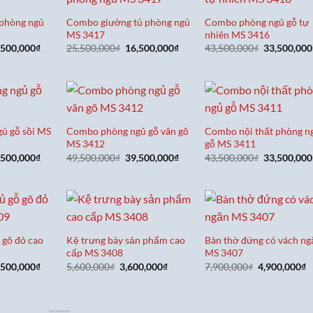
 phòng ngủ
Combo giường tủ phòng ngủ
Combo phòng ngủ gỗ tự
MS 3417
nhiên MS 3416
á
Giá
Giá
Giá
Giá
,500,000
₫
25,500,000
₫
16,500,000
₫
43,500,000
₫
33,500,000
c
hiện
gốc
hiện
gốc
tại
là:
tại
là:
,500,000₫.
là:
25,500,000₫.
là:
43,500,000
32,500,000₫.
16,500,000₫.
ủ gỗ sồi MS
Combo phòng ngủ gỗ vân gõ
Combo nội thất phòng n
MS 3412
gỗ MS 3411
á
Giá
Giá
Giá
Giá
,500,000
₫
49,500,000
₫
39,500,000
₫
43,500,000
₫
33,500,000
c
hiện
gốc
hiện
gốc
tại
là:
tại
là:
,500,000₫.
là:
49,500,000₫.
là:
43,500,000
29,500,000₫.
39,500,000₫.
 gõ đỏ cao
Kệ trưng bày sản phẩm cao
Bàn thờ đứng có vách ng
cấp MS 3408
MS 3407
á
Giá
Giá
Giá
Giá
G
,500,000
₫
5,600,000
₫
3,600,000
₫
7,900,000
₫
4,900,000
₫
c
hiện
gốc
hiện
gốc
h
tại
là:
tại
là:
t
,500,000₫.
là:
5,600,000₫.
là:
7,900,000₫.
là
60,500,000₫.
3,600,000₫.
4