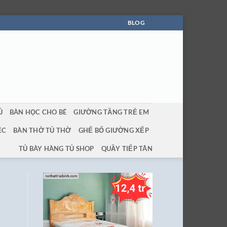
BLOG
Ủ
BÀN HỌC CHO BÉ
GIƯỜNG TẦNG TRẺ EM
ỆC
BÀN THỜ TỦ THỜ
GHẾ BỐ GIƯỜNG XẾP
TỦ BÀY HÀNG TỦ SHOP
QUẦY TIẾP TÂN