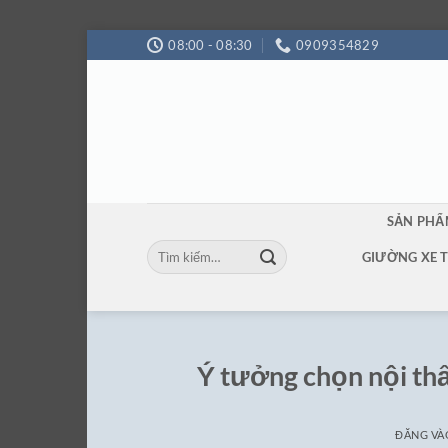
Bỏ
08:00 - 08:30
0909354829
qua
nội
dung
SẢN PH
Tìm
GIƯỜNG XE 
kiếm:
Ý tưởng chọn nội thấ
ĐĂNG V