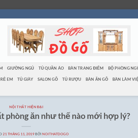
ẨM
GIƯỜNG NGỦ
TỦ QUẦN ÁO
BÀN TRANG ĐIỂM
BỘ PHÒNG NG
TRẺ EM
TỦ GIÀY
SALON GỖ
TỦ RƯỢU
BÀN ĂN GỖ
BÀN LÀM VI
NỘI THẤT HIỆN ĐẠI
t phòng ăn như thế nào mới hợp lý?
ÀO
21 THÁNG 11, 2019
BỞI
NOITHATDOGO