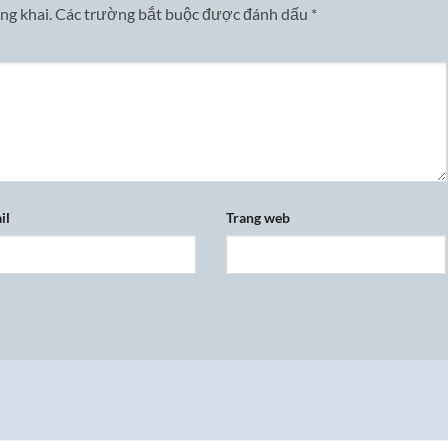
ng khai.
Các trường bắt buộc được đánh dấu
*
il
Trang web