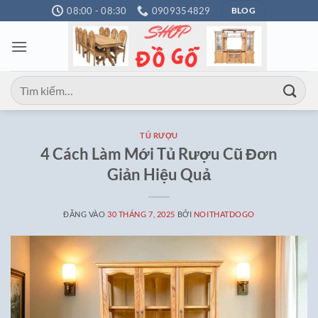
Bỏ
08:00 - 08:30
0909354829
BLOG
qua
nội
dung
Tìm
kiếm:
TỦ RƯỢU
4 Cách Làm Mới Tủ Rượu Cũ Đơn
Giản Hiệu Quả
ĐĂNG VÀO
30 THÁNG 7, 2025
BỞI
NOITHATDOGO