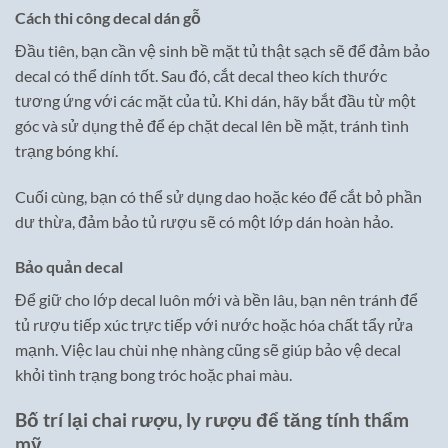
Cách thi công decal dán gỗ
Đầu tiên, bạn cần vệ sinh bề mặt tủ thật sạch sẽ để đảm bảo
decal có thể dính tốt. Sau đó, cắt decal theo kích thước
tương ứng với các mặt của tủ. Khi dán, hãy bắt đầu từ một
góc và sử dụng thẻ để ép chặt decal lên bề mặt, tránh tình
trạng bóng khí.
Cuối cùng, bạn có thể sử dụng dao hoặc kéo để cắt bỏ phần
dư thừa, đảm bảo tủ rượu sẽ có một lớp dán hoàn hảo.
Bảo quản decal
Để giữ cho lớp decal luôn mới và bền lâu, bạn nên tránh để
tủ rượu tiếp xúc trực tiếp với nước hoặc hóa chất tẩy rửa
mạnh. Việc lau chùi nhẹ nhàng cũng sẽ giúp bảo vệ decal
khỏi tình trạng bong tróc hoặc phai màu.
Bố trí lại chai rượu, ly rượu để tăng tính thẩm
mỹ