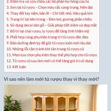
2.
Kiểm tra và sửa chữa các bộ phận hư hỏng của tủ
3.
Sơn lại tủ rượu – Chọn màu sắc sang trọng, hiện đại
4.
Thay đổi tay nắm, bản lề – Chi tiết nhỏ, hiệu quả lớn
5.
Trang trí lại bên trong – Đèn led, gương phản chiếu
6.
Sử dụng decal dán gỗ – Giải pháp tiết kiệm và đẹp mắt
7.
Bố trí lại chai rượu, ly rượu để tăng tính thẩm mỹ
8.
Phối hợp cùng phụ kiện trang trí tủ rượu độc đáo
9.
Bảo dưỡng định kỳ để giữ tủ rượu luôn mới lâu dài
10.
Những lỗi cần tránh khi tân trang tủ rượu cũ
11.
Mẹo lựa chọn phụ kiện thay thế phù hợp cho tủ rượu
12.
Tủ rượu cũ sau làm mới có thể tăng giá trị sử dụng
13.
Kết luận
Vì sao nên làm mới tủ rượu thay vì thay mới?